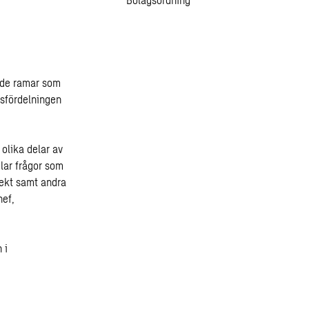
 de ramar som
arsfördelningen
olika delar av
ar frågor som
ekt samt andra
hef,
 i