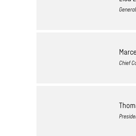
General
Marce
Chief C
Thoma
Preside