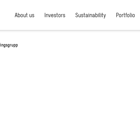
About us
Investors
Sustainability
Portfolio
ningsgrupp
rnens ledningsgrup