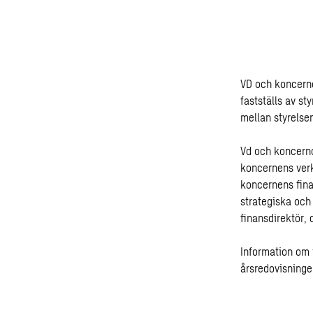
VD och koncernc
fastställs av st
mellan styrelsen
Vd och koncernc
koncernens ver
koncernens fina
strategiska och
finansdirektör,
Information om 
årsredovisning