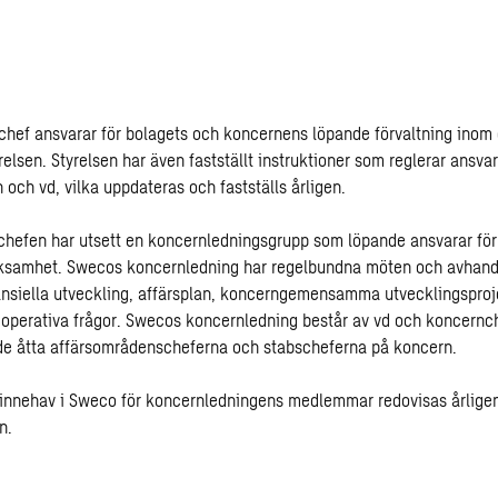
hef ansvarar för bolagets och koncernens löpande förvaltning inom
yrelsen. Styrelsen har även fastställt instruktioner som reglerar ansv
 och vd, vilka uppdateras och fastställs årligen.
hefen har utsett en koncernledningsgrupp som löpande ansvarar för 
ksamhet. Swecos koncernledning har regelbundna möten och avhandl
nsiella utveckling, affärsplan, koncerngemensamma utvecklingsproj
 operativa frågor. Swecos koncernledning består av vd och koncernc
 de åtta affärsområdenscheferna och stabscheferna på koncern.
innehav i Sweco för koncernledningens medlemmar redovisas årligen
en
.