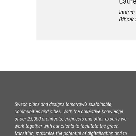
Cath
Interim
Officer 
Sweco plans and designs tomorrow’s sustainable
communities and cities. With the collective knowledge
of our 23,000 architects, engineers and other experts we
work together with our clients to facilitate the green
transition, maximise the potential of digitalisation and to