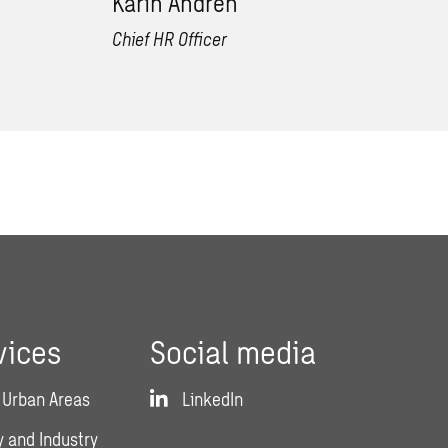
Karin Andrén
Chief HR Officer
vices
Social media
 Urban Areas
LinkedIn
 and Industry