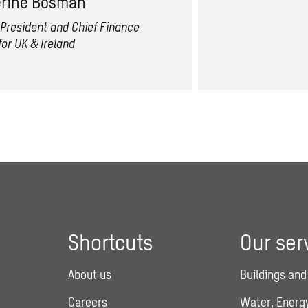
erine Bosman
 President and Chief Finance
for UK & Ireland
Shortcuts
Our ser
About us
Buildings and
Careers
Water, Energy