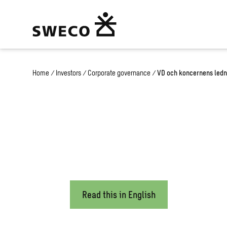
Home
/
Investors
/
Corporate governance
/
VD och koncernens led
VD och konce
Read this in English