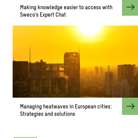
Mak­ing knowl­edge eas­ier to ac­cess with
Sweco’s Ex­pert Chat
Man­ag­ing heat­waves in Eu­ro­pean cities:
Strate­gies and so­lu­tions