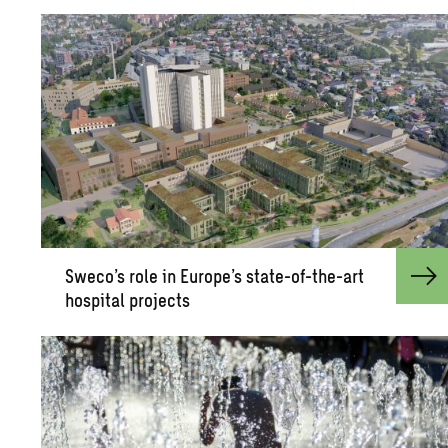
Sweco’s role in Eu­rope’s state-of-the-art
hos­pi­tal pro­jects