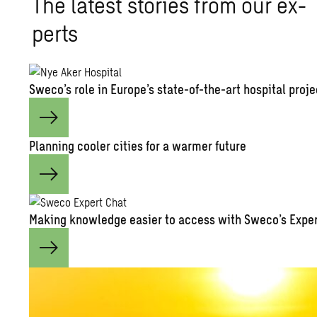
The lat­est sto­ries from our ex­
perts
Sweco’s role in Eu­rope’s state-of-the-art hos­pi­tal pro­j
Plan­ning cooler cities for a warmer fu­ture
Mak­ing knowl­edge eas­ier to ac­cess with Sweco’s Ex­pe