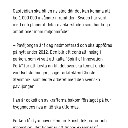
Caofeidian ska bli en ny stad där det kan komma att
bo 1 000 000 invånare i framtiden. Sweco har varit
med och planerat delar av eko-staden som har höga
ambitioner inom miljöområdet.
‒ Paviljongen är i dag nedmonterad och ska uppföras
på nytt under 2012. Den blir ett centralt inslag i
parken, som vi valt att kalla ”Spirit of Innovation
Park” för att knyta an till det svenska temat under
världsutställningen, säger arkitekten Christer
Stenmark, som ledde arbetet med den svenska
paviljongen.
Han är också en av krafterna bakom förslaget på hur
byggnadens nya miljö ska utformas.
Parken får fyra huvud-teman: konst, lek, natur och
innovation. Det kommer att finnas exempel på