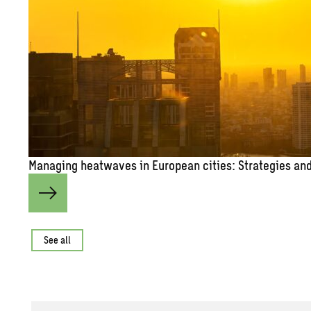
Man­ag­ing heat­waves in Eu­ro­pean cities: Strate­gies and 
See all