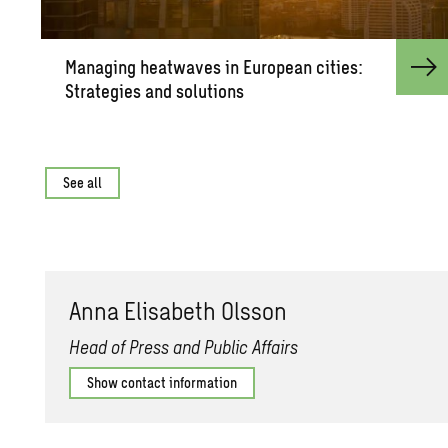
Man­ag­ing heat­waves in Eu­ro­pean cities:
Strate­gies and so­lu­tions
See all
Anna Elis­a­beth Ols­son
Head of Press and Public Affairs
Show contact information