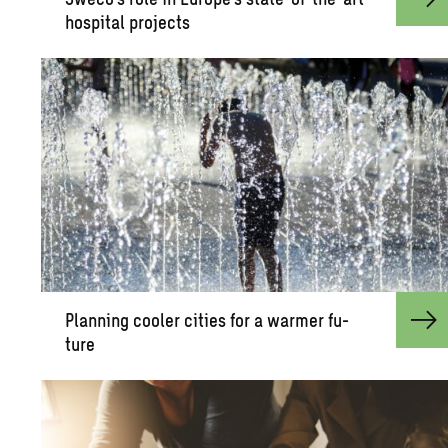
hos­pi­tal pro­jects
Plan­ning cooler cities for a warmer fu­
ture