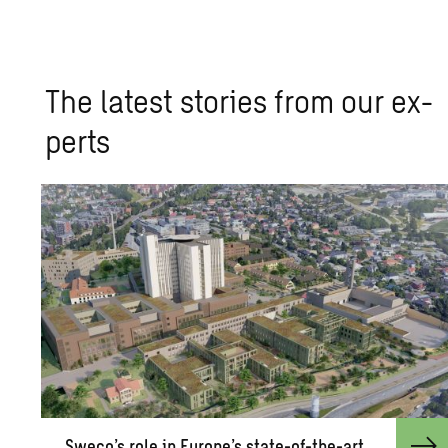
The lat­est sto­ries from our ex­
perts
Sweco’s role in Eu­rope’s state-of-the-art