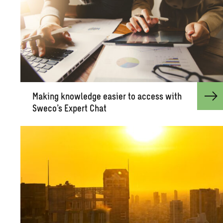
Mak­ing knowl­edge eas­ier to ac­cess with
Sweco’s Ex­pert Chat