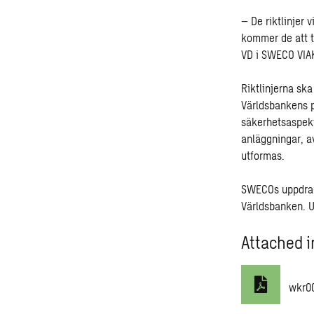
– De riktlinjer 
kommer de att t
VD i SWECO VIA
Riktlinjerna sk
Världsbankens p
säkerhetsaspekt
anläggningar, a
utformas.
SWECOs uppdrag 
Världsbanken. U
Attached i
wkr0