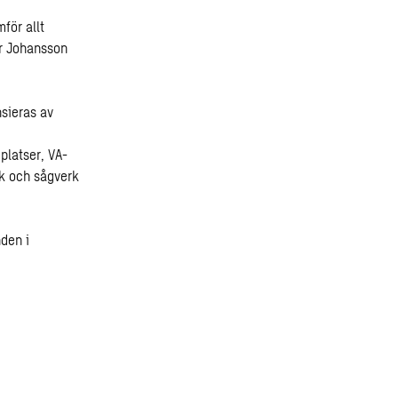
för allt
er Johansson
nsieras av
platser, VA-
uk och sågverk
den i