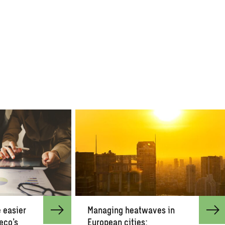
 easier
Managing heatwaves in
eco’s
European cities: