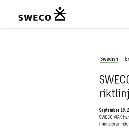
Swedish
E
SWECO 
riktlin
September 19, 
SWECO VIAK har f
finansierar indu