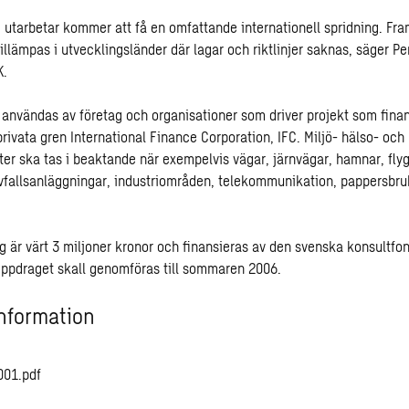
vi utarbetar kommer att få en omfattande internationell spridning. Fram
illämpas i utvecklingsländer där lagar och riktlinjer saknas, säger P
K.
a användas av företag och organisationer som driver projekt som fina
rivata gren International Finance Corporation, IFC. Miljö- hälso- och
er ska tas i beaktande när exempelvis vägar, järnvägar, hamnar, flyg
vfallsanläggningar, industriområden, telekommunikation, pappersbr
är värt 3 miljoner kronor och finansieras av den svenska konsultfon
ppdraget skall genomföras till sommaren 2006.
nformation
001.pdf