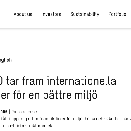
About us
Investors
Sustainability
Portfolio
nglish
tar fram internationella
jer för en bättre miljö
2005
|
Press release
ått i uppdrag att ta fram riktlinjer för miljö, hälsa och säkerhet när
stri- och infrastrukturprojekt.