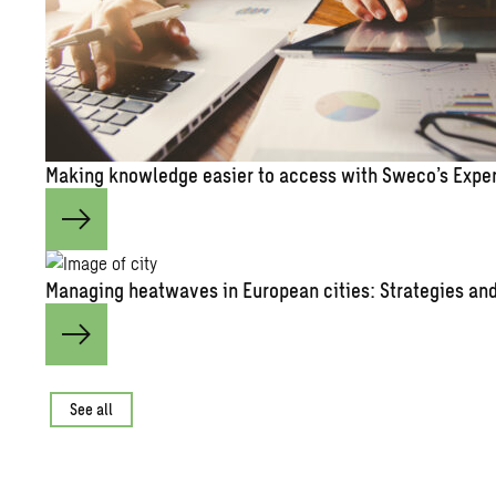
Mak­ing knowl­edge eas­ier to ac­cess with Sweco’s Ex­pe
Man­ag­ing heat­waves in Eu­ro­pean cities: Strate­gies and 
See all