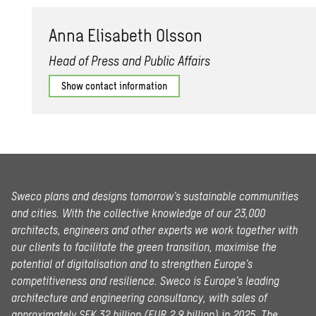
Anna Elis­a­beth Ols­son
Head of Press and Public Affairs
Show contact information
Sweco plans and designs tomorrow’s sustainable communities
and cities. With the collective knowledge of our 23,000
architects, engineers and other experts we work together with
our clients to facilitate the green transition, maximise the
potential of digitalisation and to strengthen Europe’s
competitiveness and resilience. Sweco is Europe’s leading
architecture and engineering consultancy, with sales of
approximately SEK 32 billion (EUR 2.9 billion) in 2025.
The