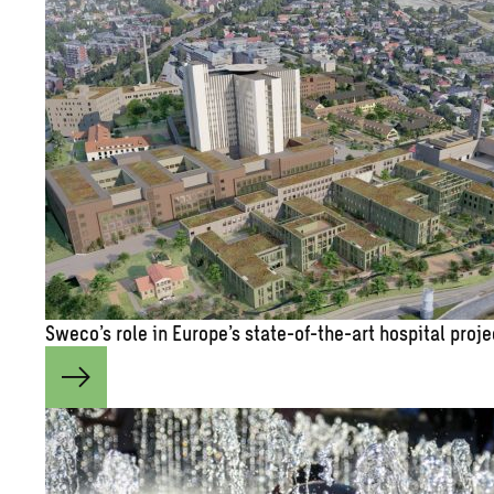
Sweco’s role in Eu­rope’s state-of-the-art hos­pi­tal pro­j