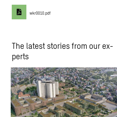
wkr0010.pdf
The lat­est sto­ries from our ex­
perts