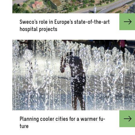
Sweco’s role in Eu­rope’s state-of-the-art
hos­pi­tal pro­jects
Plan­ning cooler cities for a warmer fu­
ture