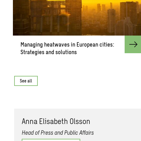
Man­ag­ing heat­waves in Eu­ro­pean cities:
Strate­gies and so­lu­tions
See all
Anna Elis­a­beth Ols­son
Head of Press and Public Affairs