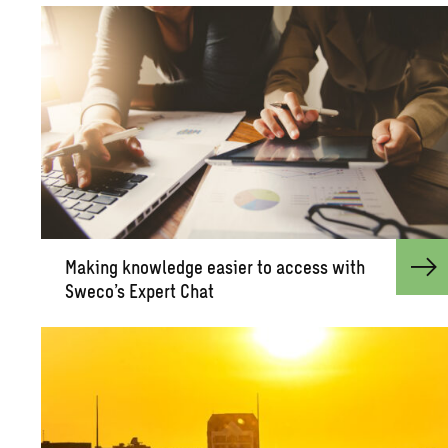
Mak­ing knowl­edge eas­ier to ac­cess with
Sweco’s Ex­pert Chat