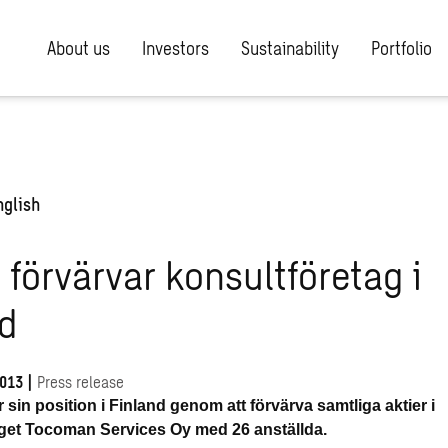
About us
Investors
Sustainability
Portfolio
nglish
förvärvar konsultföretag i
nd
2013
|
Press release
sin position i Finland genom att förvärva samtliga aktier i
get Tocoman Services Oy med 26 anställda.