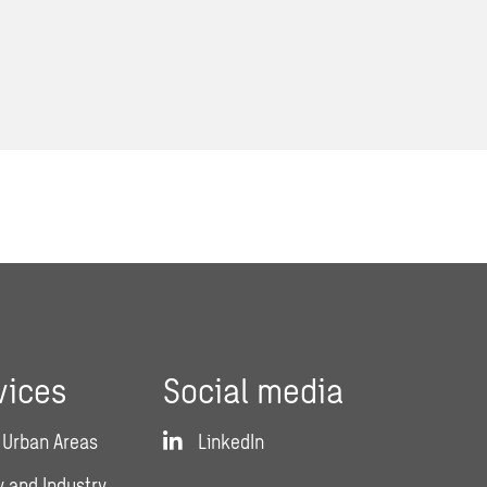
vices
Social media
 Urban Areas
LinkedIn
 and Industry