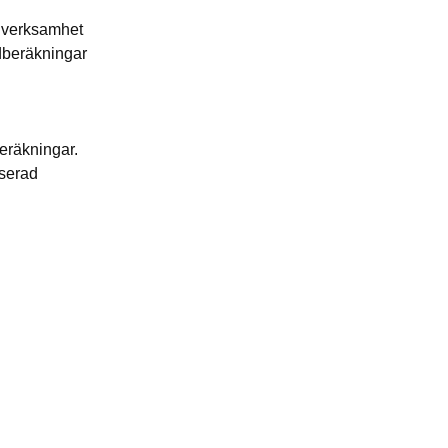
r verksamhet
dberäkningar
eräkningar.
aserad