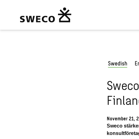
Swedish
E
Sweco 
Finla
November 21, 
Sweco stärker 
konsultföreta