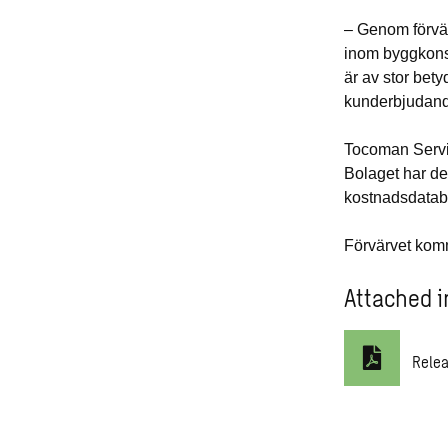
– Genom förvär
inom byggkons
är av stor bet
kunderbjudande
Tocoman Servi
Bolaget har d
kostnadsdatab
Förvärvet komme
Attached i
Rele