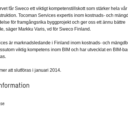
vet får Sweco ett viktigt kompetenstillskott som stärker hela vå
truktion. Tocoman Services expertis inom kostnads- och mäng
ydelse för framgångsrika byggprojekt och ger oss ett ännu bättre
, säger Markku Varis, vd för Sweco Finland.
ces är marknadsledande i Finland inom kostnads- och mängdb
essutom viktig kompetens inom BIM och har utvecklat en BIM-b
as.
r att slutföras i januari 2014.
nformation
ase