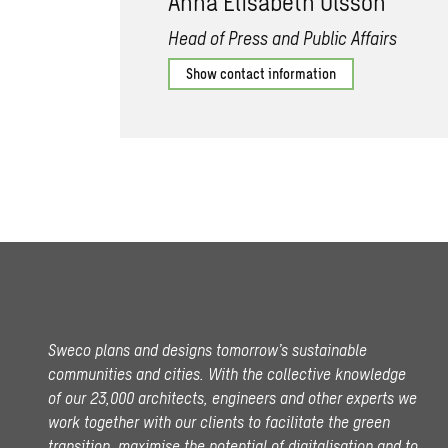
Anna Elisabeth Olsson
Head of Press and Public Affairs
Show contact information
Sweco plans and designs tomorrow’s sustainable
communities and cities. With the collective knowledge
of our 23,000 architects, engineers and other experts we
work together with our clients to facilitate the green
transition, maximise the potential of digitalisation and to