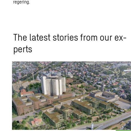
regering.
The lat­est sto­ries from our ex­
perts