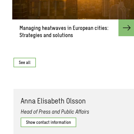
Man­ag­ing heat­waves in Eu­ro­pean cities:
Strate­gies and so­lu­tions
See all
Anna Elis­a­beth Ols­son
Head of Press and Public Affairs
Show contact information