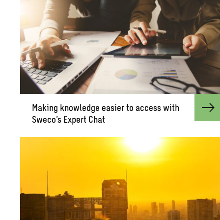
Mak­ing knowl­edge eas­ier to ac­cess with
Sweco’s Ex­pert Chat