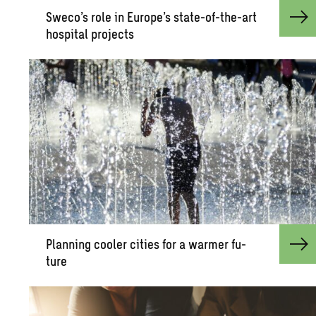
Sweco’s role in Eu­rope’s state-of-the-art
hos­pi­tal pro­jects
Plan­ning cooler cities for a warmer fu­
ture