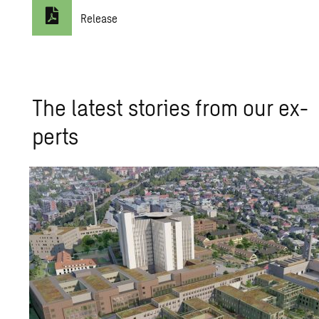
Release
The lat­est sto­ries from our ex­
perts