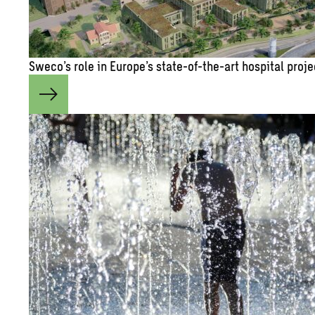
Sweco’s role in Eu­rope’s state-of-the-art hos­pi­tal pro­j