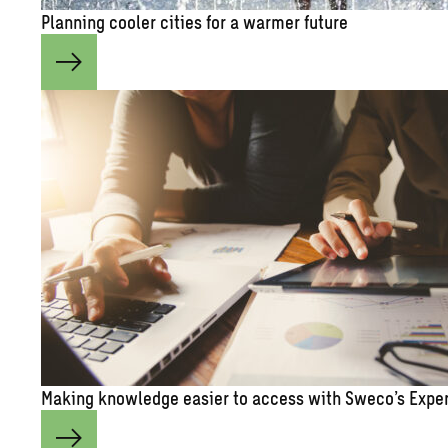
Plan­ning cooler cities for a warmer fu­ture
Mak­ing knowl­edge eas­ier to ac­cess with Sweco’s Ex­pe