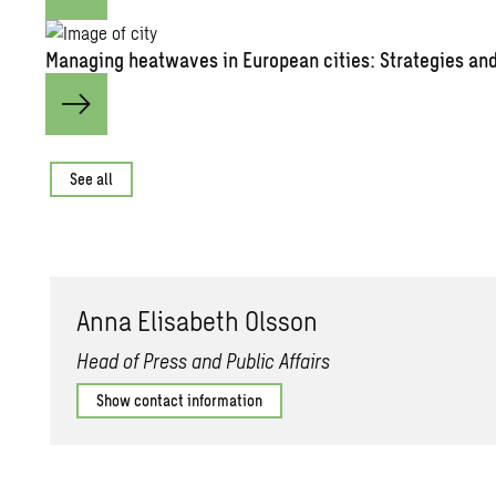
Man­ag­ing heat­waves in Eu­ro­pean cities: Strate­gies and 
See all
Anna Elis­a­beth Ols­son
Head of Press and Public Affairs
Show contact information