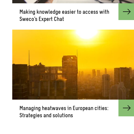
Mak­ing knowl­edge eas­ier to ac­cess with
Sweco’s Ex­pert Chat
Man­ag­ing heat­waves in Eu­ro­pean cities:
Strate­gies and so­lu­tions