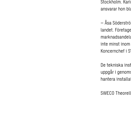
Stockholm. Kari
ansvarar hon b
– Åsa Söderströ
landet. Företag
marknadsandelar
inte minst inom
Koncernchef i 
De tekniska ins
uppgår i genoms
hantera installa
SWECO Theorells