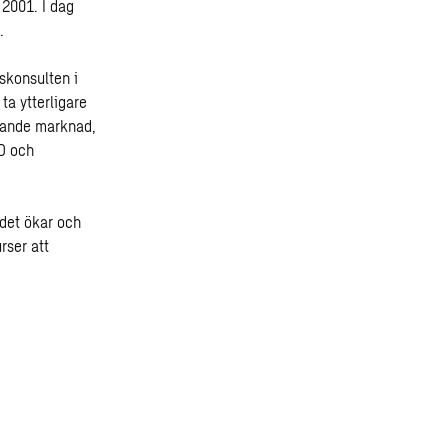
 2001. I dag
.
skonsulten i
ta ytterligare
ökande marknad,
VD och
edet ökar och
rser att