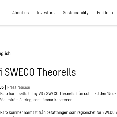
About us
Investors
Sustainability
Portfolio
nglish
i SWECO Theorells
05
|
Press release
 Parö har utsetts till ny VD i SWECO Theorells från och med den 15 
 Söderström Jerring, som lämnar koncernen.
 Parö kommer närmast från befattningen som regionchef för SWECO 