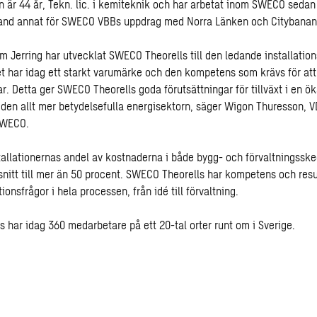
n är 44 år, Tekn. lic. i kemiteknik och har arbetat inom SWECO sedan
land annat för SWECO VBBs uppdrag med Norra Länken och Citybanan
m Jerring har utvecklat SWECO Theorells till den ledande installation
et har idag ett starkt varumärke och den kompetens som krävs för att 
. Detta ger SWECO Theorells goda förutsättningar för tillväxt i en 
 den allt mer betydelsefulla energisektorn, säger Wigon Thuresson, 
SWECO.
tallationernas andel av kostnaderna i både bygg- och förvaltningssk
nitt till mer än 50 procent. SWECO Theorells har kompetens och resu
tionsfrågor i hela processen, från idé till förvaltning.
 har idag 360 medarbetare på ett 20-tal orter runt om i Sverige.