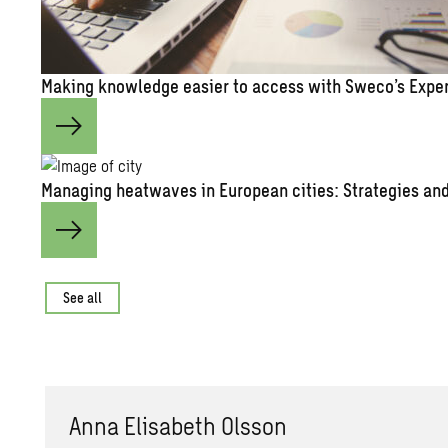
Mak­ing knowl­edge eas­ier to ac­cess with Sweco’s Ex­pe
Man­ag­ing heat­waves in Eu­ro­pean cities: Strate­gies and 
See all
Anna Elis­a­beth Ols­son