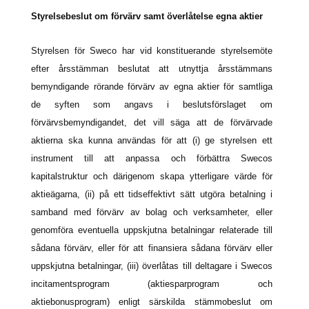
Styrelsebeslut om förvärv samt överlåtelse egna aktier
Styrelsen för Sweco har vid konstituerande styrelsemöte
efter årsstämman beslutat att utnyttja årsstämmans
bemyndigande rörande förvärv av egna aktier för samtliga
de syften som angavs i beslutsförslaget om
förvärvsbemyndigandet, det vill säga att de förvärvade
aktierna ska kunna användas för att (i) ge styrelsen ett
instrument till att anpassa och förbättra Swecos
kapitalstruktur och därigenom skapa ytterligare värde för
aktieägarna, (ii) på ett tidseffektivt sätt utgöra betalning i
samband med förvärv av bolag och verksamheter, eller
genomföra eventuella uppskjutna betalningar relaterade till
sådana förvärv, eller för att finansiera sådana förvärv eller
uppskjutna betalningar, (iii) överlåtas till deltagare i Swecos
incitamentsprogram (aktiesparprogram och
aktiebonusprogram) enligt särskilda stämmobeslut om