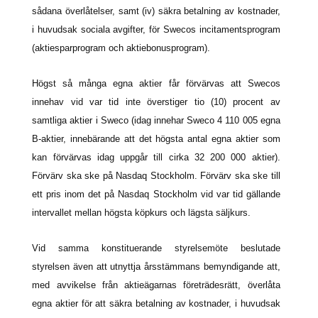
sådana överlåtelser, samt (iv) säkra betalning av kostnader,
i huvudsak sociala avgifter, för Swecos incitamentsprogram
(aktiesparprogram och aktiebonusprogram).
Högst så många egna aktier får förvärvas att Swecos
innehav vid var tid inte överstiger tio (10) procent av
samtliga aktier i Sweco (idag innehar Sweco 4 110 005 egna
B-aktier, innebärande att det högsta antal egna aktier som
kan förvärvas idag uppgår till cirka 32 200 000 aktier).
Förvärv ska ske på Nasdaq Stockholm. Förvärv ska ske till
ett pris inom det på Nasdaq Stockholm vid var tid gällande
intervallet mellan högsta köpkurs och lägsta säljkurs.
Vid samma konstituerande styrelsemöte beslutade
styrelsen även att utnyttja årsstämmans bemyndigande att,
med avvikelse från aktieägarnas företrädesrätt, överlåta
egna aktier för att säkra betalning av kostnader, i huvudsak