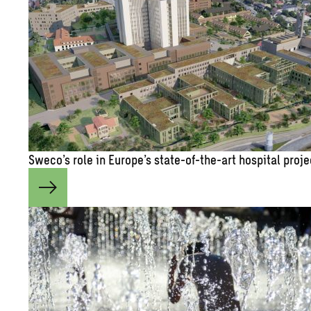
Sweco’s role in Eu­rope’s state-of-the-art hos­pi­tal pro­j