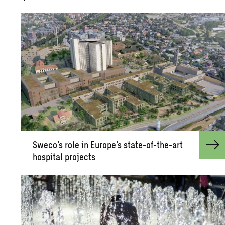
Sweco’s role in Eu­rope’s state-of-the-art
hos­pi­tal pro­jects