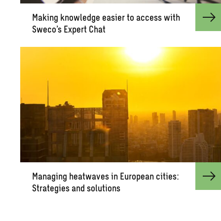
Mak­ing knowl­edge eas­ier to ac­cess with
Sweco’s Ex­pert Chat
Man­ag­ing heat­waves in Eu­ro­pean cities:
Strate­gies and so­lu­tions