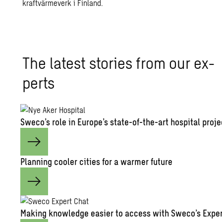
kraftvärmeverk i Finland.
The lat­est sto­ries from our ex­
perts
Sweco’s role in Eu­rope’s state-of-the-art hos­pi­tal pro­j
Plan­ning cooler cities for a warmer fu­ture
Mak­ing knowl­edge eas­ier to ac­cess with Sweco’s Ex­pe