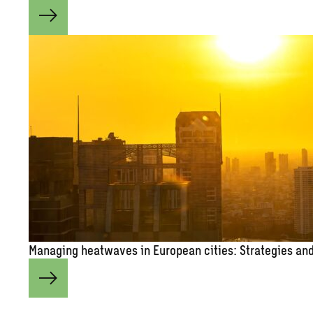
Man­ag­ing heat­waves in Eu­ro­pean cities: Strate­gies and 