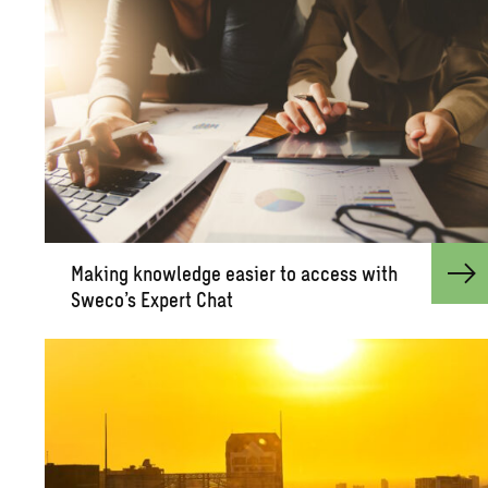
Mak­ing knowl­edge eas­ier to ac­cess with
Sweco’s Ex­pert Chat