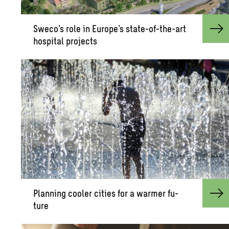
Sweco’s role in Eu­rope’s state-of-the-art
hos­pi­tal pro­jects
Plan­ning cooler cities for a warmer fu­
ture