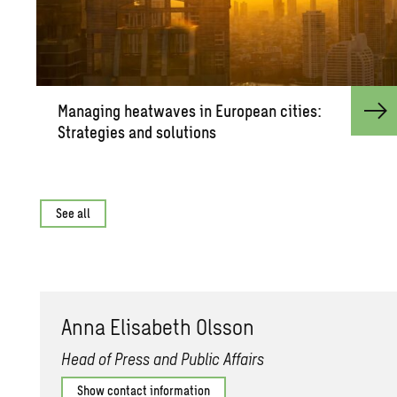
Man­ag­ing heat­waves in Eu­ro­pean cities:
Strate­gies and so­lu­tions
See all
Anna Elis­a­beth Ols­son
Head of Press and Public Affairs
Show contact information