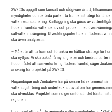
SWECOs uppgift som konsult och rådgivare är att, tillsamma
myndigheter och berörda parter, ta fram en strategi för lände
vattenresursplanering. Kartläggning ska göras av vattentillgå
floden, framtida vattenbehov och problem med översvämning
saltvatteninträngning. Utvecklingspotentialen i flodens avri
ska även analyseras.
– Målet är att ta fram och förankra en hållbar strategi för hur
ska nyttjas. Vi ska också få myndigheter och berörda parter i
flodområdet att samverka kring flodens framtid, säger Joakim
ansvarig för projektet på SWECO.
Moçambique och Zimbabwe har på senare tid reformerat sin
vattenlagstiftning och undertecknat avtal om hur gemensam
ska utvecklas. Projektet som nu genomförs är det första i sitt 
regionen.
Uppdraget utförs åt de regionala vattenmyndigheterna ARA-