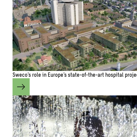
Sweco’s role in Eu­rope’s state-of-the-art hos­pi­tal pro­j