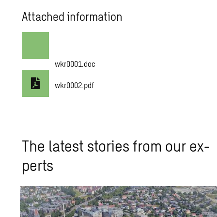
Attached information
wkr0001.doc
wkr0002.pdf
The lat­est sto­ries from our ex­
perts