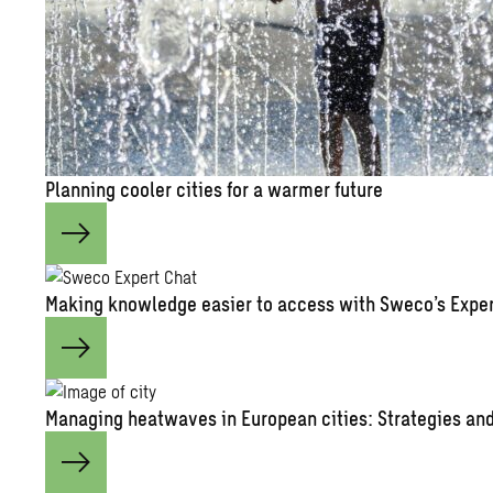
Plan­ning cooler cities for a warmer fu­ture
Mak­ing knowl­edge eas­ier to ac­cess with Sweco’s Ex­pe
Man­ag­ing heat­waves in Eu­ro­pean cities: Strate­gies and 