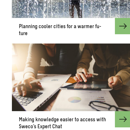
Plan­ning cooler cities for a warmer fu­
ture
Mak­ing knowl­edge eas­ier to ac­cess with
Sweco’s Ex­pert Chat