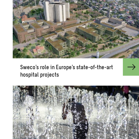
Sweco’s role in Eu­rope’s state-of-the-art
hos­pi­tal pro­jects