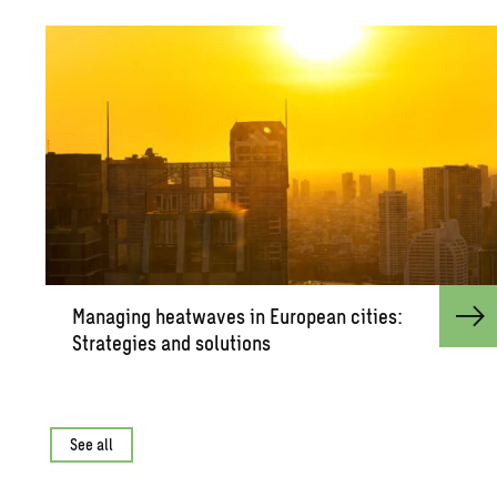
Man­ag­ing heat­waves in Eu­ro­pean cities:
Strate­gies and so­lu­tions
See all