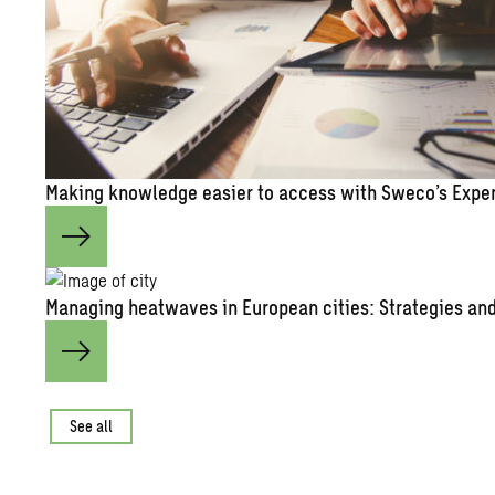
Mak­ing knowl­edge eas­ier to ac­cess with Sweco’s Ex­pe
Man­ag­ing heat­waves in Eu­ro­pean cities: Strate­gies and 
See all