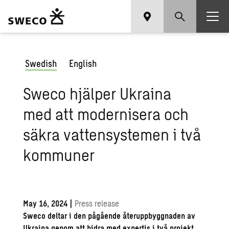
Swedish
English
Sweco hjälper Ukraina
med att modernisera och
säkra vattensystemen i två
kommuner
May 16, 2024
|
Press release
Sweco deltar i den pågående återuppbyggnaden av
Ukraina genom att bidra med expertis i två projekt