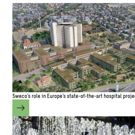
Sweco’s role in Eu­rope’s state-of-the-art hos­pi­tal pro­j