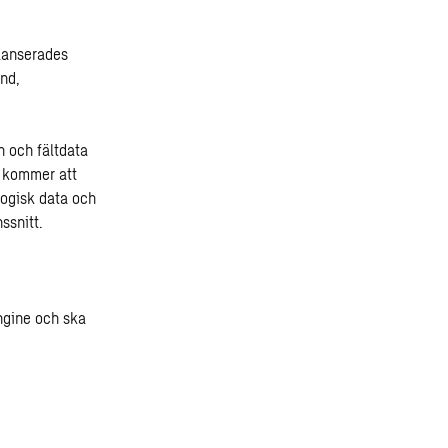
 lanserades
und,
n och fältdata
a kommer att
logisk data och
ssnitt.
ngine och ska