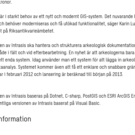
kronor.
är i starkt behov av ett nytt och modernt GIS-system. Det nuvarande
ch behöver moderniseras och få utökad funktionalitet, säger Karin L
t på Riksantikvarieämbetet.
en av Intrasis ska hantera och strukturera arkeologisk dokumentatio
de i fält och vid efterbearbetning. En nyhet är att arkeologerna bar
ett enda system. Idag använder man ett system för att lägga in arkeo
ataanalys. Systemet kommer även att få ett enklare och snabbare grän
r i februari 2012 och lansering är beräknad till början på 2013.
en av Intrasis baseras på Dotnet, C-sharp, PostGIS och ESRI ArcGIS E
ntliga versionen av Intrasis baserat på Visual Basic.
nformation