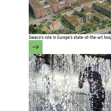
Sweco’s role in Europe’s state-of-the-art hos