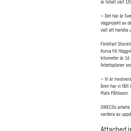
är totalt värt 1
– Det här är Sv
vägprojekt av d
valt att handla
Förbifart Stock
Kurva till Häggv
kilometer är 16
Arbetsplaner so
– Vi är involver
åren har vi fått
Mats Påhlsson.
SWECOs arbete s
vardera av uppd
Attached i