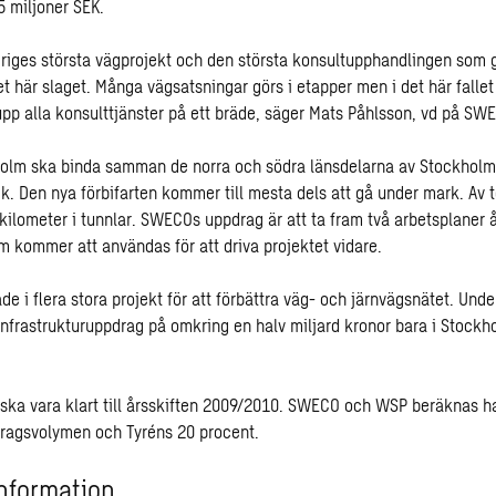
55 miljoner SEK.
eriges största vägprojekt och den största konsultupphandlingen som gj
et här slaget. Många vägsatsningar görs i etapper men i det här falle
 upp alla konsulttjänster på ett bräde, säger Mats Påhlsson, vd på SW
holm ska binda samman de norra och södra länsdelarna av Stockholm
ik. Den nya förbifarten kommer till mesta dels att gå under mark. Av t
 kilometer i tunnlar. SWECOs uppdrag är att ta fram två arbetsplaner 
m kommer att användas för att driva projektet vidare.
ade i flera stora projekt för att förbättra väg- och järnvägsnätet. Und
 infrastrukturuppdrag på omkring en halv miljard kronor bara i Stockh
ka vara klart till årsskiften 2009/2010. SWECO och WSP beräknas h
ragsvolymen och Tyréns 20 procent.
nformation