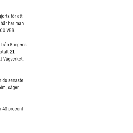
orts för ett
t här har man
ECO VBB.
 från Kungens
otalt 21
åt Vägverket.
er de senaste
olm, säger
a 40 procent