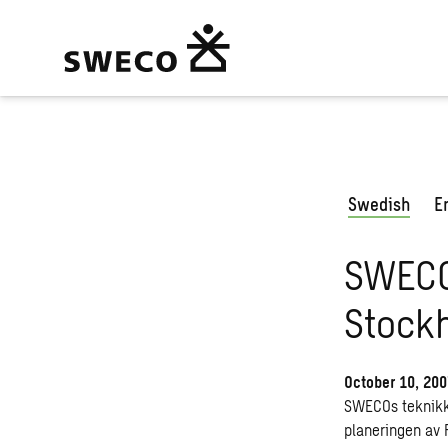
Swedish
E
SWECO 
Stock
October 10, 20
SWECOs teknikkon
planeringen av 