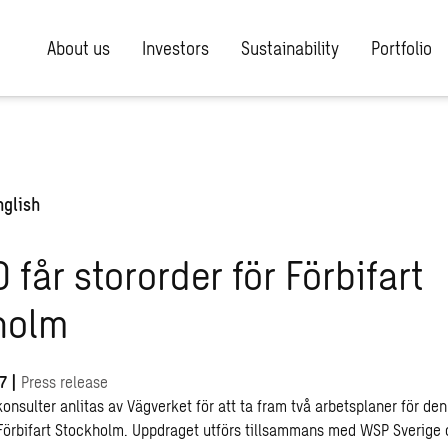
About us
Investors
Sustainability
Portfolio
nglish
får stororder för Förbifart
holm
07
|
Press release
sulter anlitas av Vägverket för att ta fram två arbetsplaner för den
Förbifart Stockholm. Uppdraget utförs tillsammans med WSP Sverige 