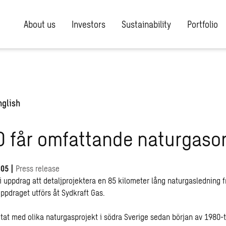
About us
Investors
Sustainability
Portfolio
nglish
 får omfattande naturgaso
005
|
Press release
i uppdrag att detaljprojektera en 85 kilometer lång naturgasledning 
Uppdraget utförs åt Sydkraft Gas.
at med olika naturgasprojekt i södra Sverige sedan början av 1980-t