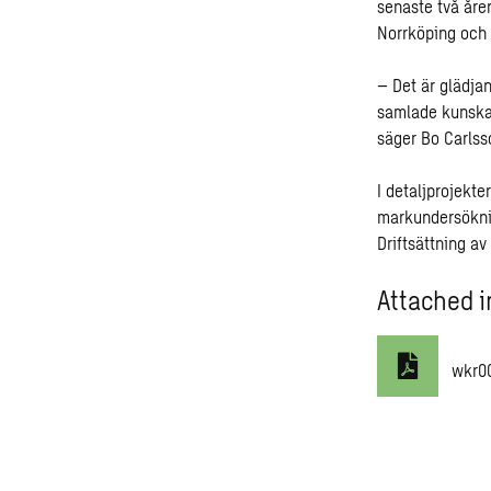
senaste två åre
Norrköping och
– Det är glädjan
samlade kunskap
säger Bo Carlss
I detaljprojekte
markundersökni
Driftsättning av
Attached i
wkr0