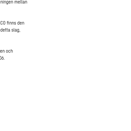
dningen mellan
ECO finns den
detta slag,
ten och
06.