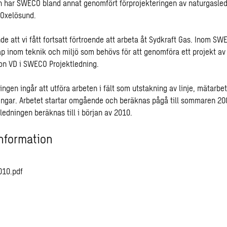
n har SWECO bland annat genomfört förprojekteringen av naturgasle
 Oxelösund.
de att vi fått fortsatt förtroende att arbeta åt Sydkraft Gas. Inom SW
 inom teknik och miljö som behövs för att genomföra ett projekt av 
on VD i SWECO Projektledning.
ringen ingår att utföra arbeten i fält som utstakning av linje, mätarbe
ngar. Arbetet startar omgående och beräknas pågå till sommaren 20
 ledningen beräknas till i början av 2010.
nformation
010.pdf