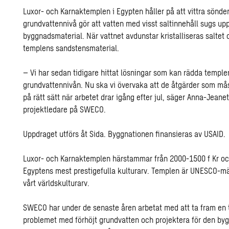
Luxor- och Karnaktemplen i Egypten håller på att vittra sönder
grundvattennivå gör att vatten med visst saltinnehåll sugs up
byggnadsmaterial. När vattnet avdunstar kristalliseras saltet
templens sandstensmaterial.
– Vi har sedan tidigare hittat lösningar som kan rädda templ
grundvattennivån. Nu ska vi övervaka att de åtgärder som mås
på rätt sätt när arbetet drar igång efter jul, säger Anna-Jeane
projektledare på SWECO.
Uppdraget utförs åt Sida. Byggnationen finansieras av USAID.
Luxor- och Karnaktemplen härstammar från 2000-1500 f Kr och
Egyptens mest prestigefulla kulturarv. Templen är UNESCO-m
vårt världskulturarv.
SWECO har under de senaste åren arbetat med att ta fram en 
problemet med förhöjt grundvatten och projektera för den by