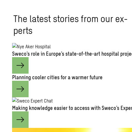
The lat­est sto­ries from our ex­
perts
Sweco’s role in Eu­rope’s state-of-the-art hos­pi­tal pro­j
Plan­ning cooler cities for a warmer fu­ture
Mak­ing knowl­edge eas­ier to ac­cess with Sweco’s Ex­pe