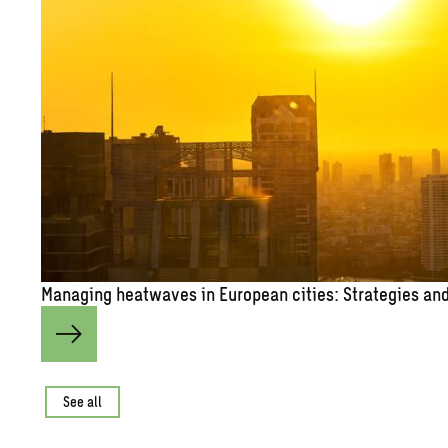
Man­ag­ing heat­waves in Eu­ro­pean cities: Strate­gies and 
See all