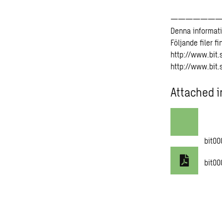
——————
Denna informati
Följande filer f
http://www.bit
http://www.bit
Attached i
bit00
bit00