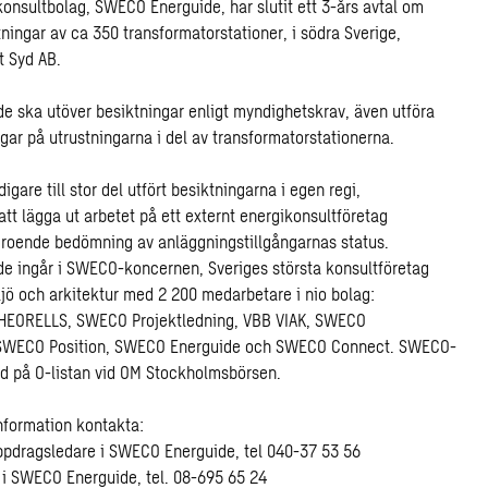
nsultbolag, SWECO Energuide, har slutit ett 3-års avtal om
tningar av ca 350 transformatorstationer, i södra Sverige,
t Syd AB.
 ska utöver besiktningar enligt myndighetskrav, även utföra
ar på utrustningarna i del av transformatorstationerna.
digare till stor del utfört besiktningarna i egen regi,
att lägga ut arbetet på ett externt energikonsultföretag
beroende bedömning av anläggningstillgångarnas status.
 ingår i SWECO-koncernen, Sveriges största konsultföretag
ljö och arkitektur med 2 200 medarbetare i nio bolag:
HEORELLS, SWECO Projektledning, VBB VIAK, SWECO
, SWECO Position, SWECO Energuide och SWECO Connect. SWECO-
ad på O-listan vid OM Stockholmsbörsen.
information kontakta:
uppdragsledare i SWECO Energuide, tel 040-37 53 56
D i SWECO Energuide, tel. 08-695 65 24