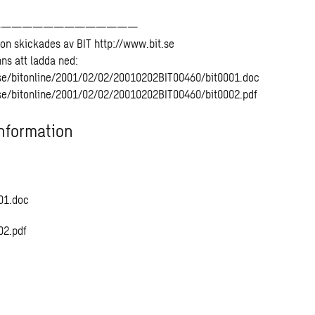
——————————————
on skickades av BIT http://www.bit.se
inns att ladda ned:
.se/bitonline/2001/02/02/20010202BIT00460/bit0001.doc
.se/bitonline/2001/02/02/20010202BIT00460/bit0002.pdf
nformation
01.doc
02.pdf