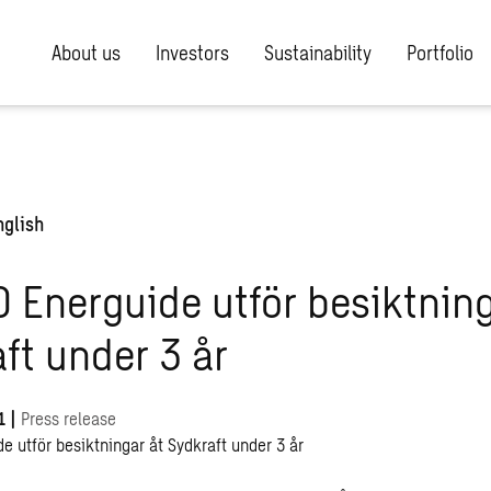
About us
Investors
Sustainability
Portfolio
nglish
Energuide utför besiktning
ft under 3 år
1
|
Press release
 utför besiktningar åt Sydkraft under 3 år