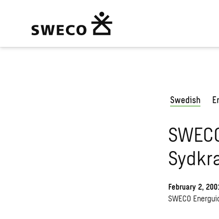
Swedish
E
SWECO 
Sydkra
February 2, 200
SWECO Energuide