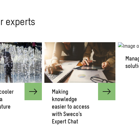
r experts
Manag
solut
cooler
Making
 a
knowledge
uture
easier to access
with Sweco’s
Expert Chat