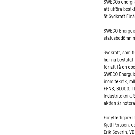
SWECOs energiko
att utföra besik
åt Sydkraft Elnä
SWECO Energuide
statusbedömning
Sydkraft, som ti
har nu beslutat 
för att få en o
SWECO Energuide
inom teknik, mi
FFNS, BLOCO, T
Industriteknik
aktien är noter
För ytterligare 
Kjell Persson, 
Erik Severin, V