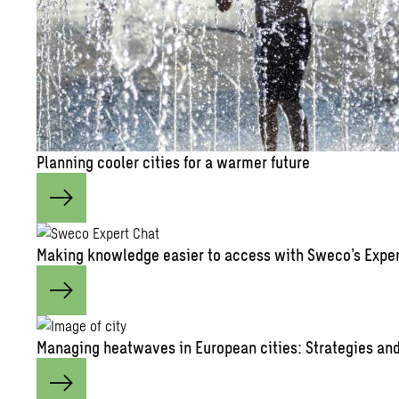
Plan­ning cooler cities for a warmer fu­ture
Mak­ing knowl­edge eas­ier to ac­cess with Sweco’s Ex­pe
Man­ag­ing heat­waves in Eu­ro­pean cities: Strate­gies and 