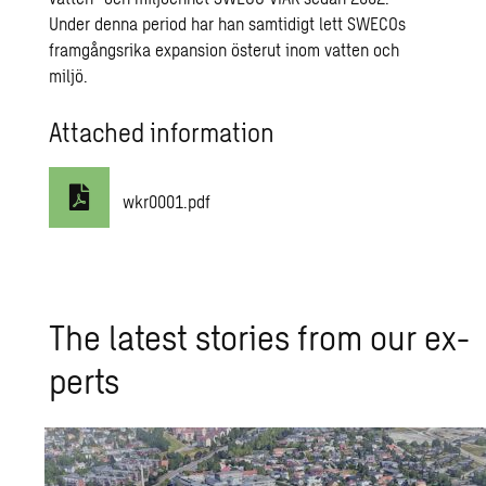
Under denna period har han samtidigt lett SWECOs
framgångsrika expansion österut inom vatten och
miljö.
Attached information
wkr0001.pdf
The lat­est sto­ries from our ex­
perts