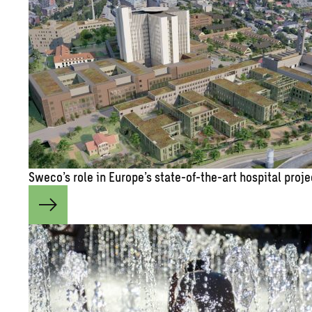
Sweco’s role in Eu­rope’s state-of-the-art hos­pi­tal pro­j