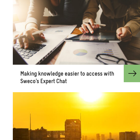
Mak­ing knowl­edge eas­ier to ac­cess with
Sweco’s Ex­pert Chat