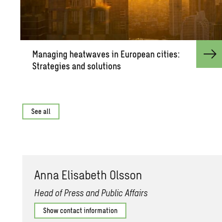
Man­ag­ing heat­waves in Eu­ro­pean cities:
Strate­gies and so­lu­tions
See all
Anna Elis­a­beth Ols­son
Head of Press and Public Affairs
Show contact information