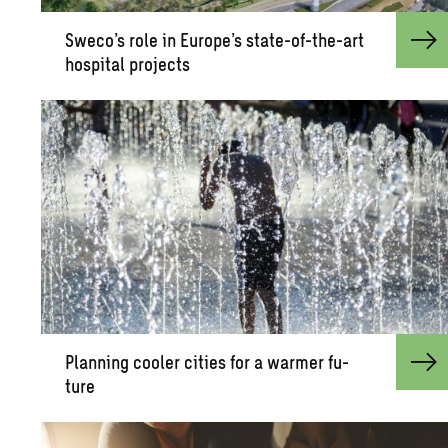
Sweco’s role in Eu­rope’s state-of-the-art
hos­pi­tal pro­jects
Plan­ning cooler cities for a warmer fu­
ture