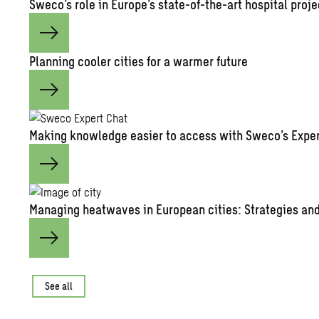
Sweco’s role in Eu­rope’s state-of-the-art hos­pi­tal pro­j
Plan­ning cooler cities for a warmer fu­ture
Mak­ing knowl­edge eas­ier to ac­cess with Sweco’s Ex­pe
Man­ag­ing heat­waves in Eu­ro­pean cities: Strate­gies and 
See all