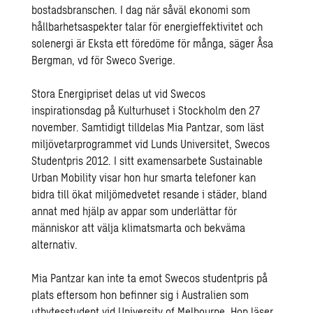
bostadsbranschen. I dag när såväl ekonomi som
hållbarhetsaspekter talar för energieffektivitet och
solenergi är Eksta ett föredöme för många, säger Åsa
Bergman, vd för Sweco Sverige.
Stora Energipriset delas ut vid Swecos
inspirationsdag på Kulturhuset i Stockholm den 27
november. Samtidigt tilldelas Mia Pantzar, som läst
miljövetarprogrammet vid Lunds Universitet, Swecos
Studentpris 2012. I sitt examensarbete Sustainable
Urban Mobility visar hon hur smarta telefoner kan
bidra till ökat miljömedvetet resande i städer, bland
annat med hjälp av appar som underlättar för
människor att välja klimatsmarta och bekväma
alternativ.
Mia Pantzar kan inte ta emot Swecos studentpris på
plats eftersom hon befinner sig i Australien som
utbytesstudent vid University of Melbourne. Hon läser