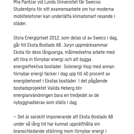
Mia Pantzar vid Lunds Universitet får Swecos
Studentpris för sitt examensarbete om hur moderna
mobiltelefoner kan underlätta klimatsmart resande i
städer.
Stora Energipriset 2012, som delas ut av Sweco i dag,
går till Eksta Bostads AB. Juryn uppmärksammar
Eksta för dess långvariga, målmedvetna arbete med
att föra in förnybar energi och att bygga
energieffektiva bostäder. Solenergi ihop med annan
förnybar energi täcker i dag upp till 40 procent av
energibehovet i Ekstas bostäder. I det pågående
bostadsprojektet Vallda Heberg blir
energianvändningen bara en tredjedel av de
nybyggnadskrav som ställs i dag.
– Det är särskilt imponerande att Eksta Bostads AB
under så lång tid har kunnat upprätthålla sin
branschledande ställning inom förnybar energi i