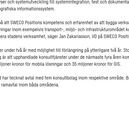
lyser och systemutveckling till systemintegration, test och dokumenta
ografiska informationssystem.
på att SWECO Positions kompetens och erfarenhet av att bygga verk
ningar inom exempelvis transport-, miljö- och infrastrukturområdet 
sera stadens verksamhet, säger Jan Zakariasson, VD på SWECO Positi
r under två år med möjlighet till förlängning på ytterligare två år. S
är att upphandlade konsulttjänster under de närmaste fyra åren ko
joner kronor för mobila lösningar och 35 miljoner kronor för GIS.
d har tecknat avtal med fem konsultbolag inom respektive område.
tt ramavtal inom båda områdena.