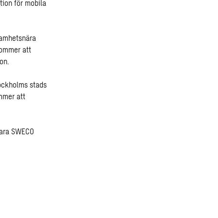
tion för mobila
samhetsnära
kommer att
on.
tockholms stads
mmer att
 Bara SWECO