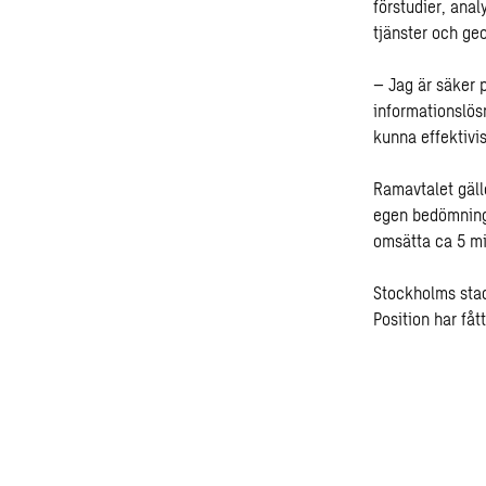
förstudier, ana
tjänster och ge
– Jag är säker 
informationslös
kunna effektivi
Ramavtalet gälle
egen bedömning 
omsätta ca 5 mil
Stockholms sta
Position har få