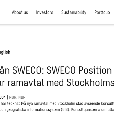
About us
Investors
Sustainability
Portfolio
nglish
från SWECO: SWECO Position
ar ramavtal med Stockholms
004
|
NBR, NBR
har tecknat två nya ramavtal med Stockholm stad avseende konsultt
 och geografiska informationssystem (GIS). Konsulttjänsterna omfattar