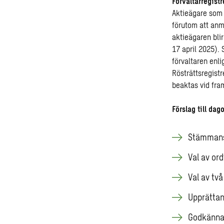
Förvaltarregistr
Aktieägare som l
förutom att anmä
aktieägaren bli
17 april 2025). 
förvaltaren enli
Rösträttsregist
beaktas vid fra
Förslag till dag
Stämman
Val av or
Val av tv
Upprättan
Godkänna