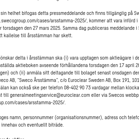
i sin helhet bifogas detta pressmeddelande och finns tillgänglig på 
swecogroup.com/cases/arsstamma-2025/
, kommer att vara införd i
gar torsdagen den 27 mars 2025. Samma dag publiceras meddelande i
 kallelse till årsstämman har skett.
önskar delta i årsstämman ska (i) vara upptagen som aktieägare i d
tällda aktieboken avseende förhållandena torsdagen den 17 april 
en) och (ii) anmäla sitt deltagande till bolaget senast onsdagen den
weco AB, ”Sweco Årsstämma”, c/o Euroclear Sweden AB, Box 191, 10
lan kan också ske per telefon 08-402 90 73 vardagar mellan klock
st till generalmeetingservice@euroclear.com eller via Swecos webbp
p.com/cases/arsstamma-2025/
.
pges namn, personnummer (organisationsnummer), adress och tele
t innehav och eventuellt biträde.