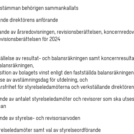
 stämman behörigen sammankallats
ande direktörens anförande
nde av årsredovisningen, revisionsberättelsen, koncernredo
visionsberättelsen för 2024
m
ällelse av resultat- och balansräkningen samt koncernresulta
alansräkningen,
ition av bolagets vinst enligt den fastställda balansräkninge
else av avstämningsdag för utdelning, och
sfrihet för styrelseledamöterna och verkställande direktören
ande av antalet styrelseledamöter och revisorer som ska utses
man
ande av styrelse- och revisorsarvoden
yrelseledamöter samt val av styrelseordförande