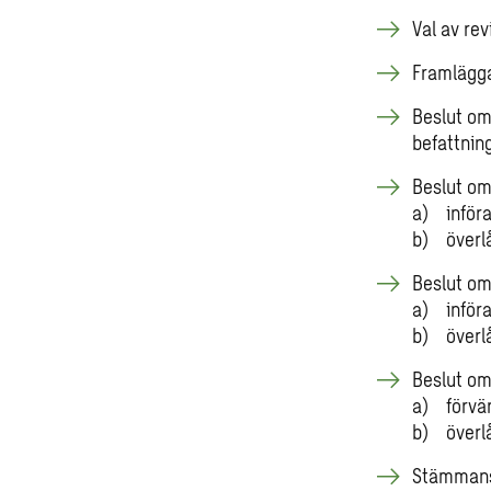
Val av rev
Framlägga
Beslut om
befattni
Beslut o
a) inför
b) överlå
Beslut o
a) införa
b) överlå
Beslut om
a) förvär
b) överlå
Stämmans