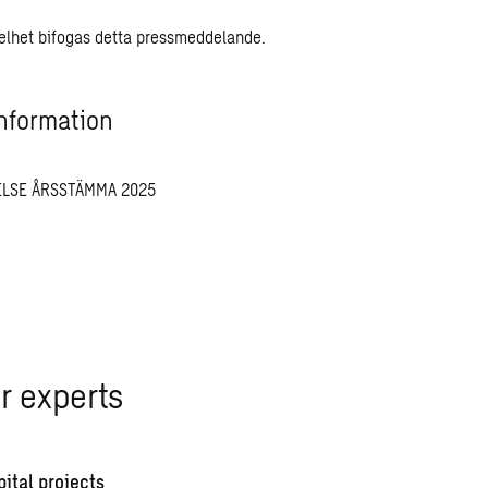
 helhet bifogas detta pressmeddelande.
nformation
ELSE ÅRSSTÄMMA 2025
r experts
pital projects