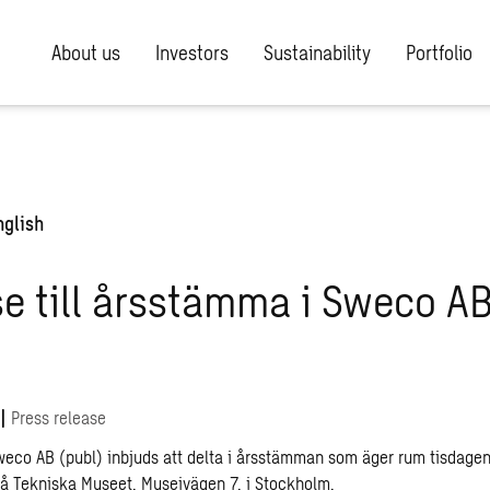
About us
Investors
Sustainability
Portfolio
nglish
se till årsstämma i Sweco A
|
Press release
weco AB (publ) inbjuds att delta i årsstämman som äger rum tisdagen
på Tekniska Museet, Museivägen 7, i Stockholm.