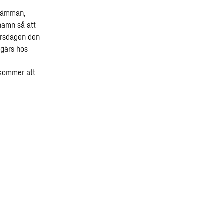
 stämman,
 namn så att
orsdagen den
begärs hos
 kommer att