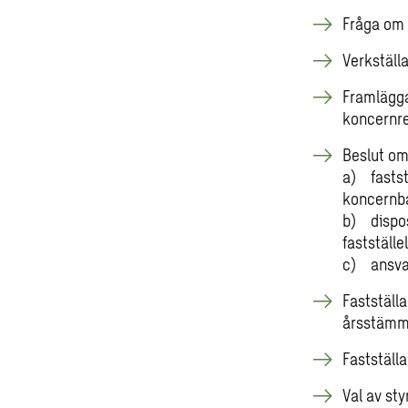
Fråga om
Verkställ
Framlägga
koncernre
Beslut o
a) fastst
koncernb
b) dispos
fastställ
c) ansvar
Fastställ
årsstäm
Fastställ
Val av st