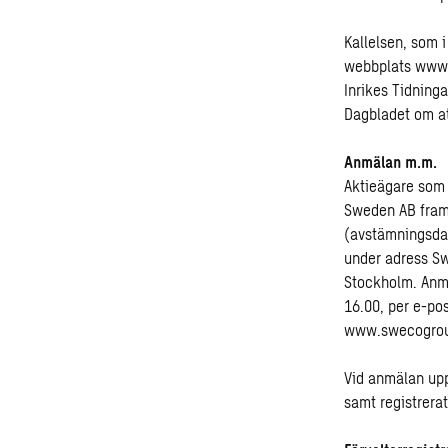
Kallelsen, som 
webbplats
www.
Inrikes Tidnin
Dagbladet om att
Anmälan m.m.
Aktieägare som 
Sweden AB frams
(avstämningsdag
under adress S
Stockholm. Anmä
16.00, per e-po
www.swecogrou
Vid anmälan up
samt registrera