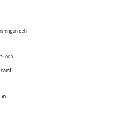
visningen och
t- och
n samt
 av