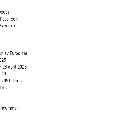
Swecos
 Post- och
 Svenska
en av Euroclear
2025
 23 april 2025
1 23
an 09.00 och
lats
fonnummer