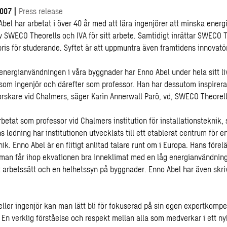
2007
|
Press release
Abel har arbetat i över 40 år med att lära ingenjörer att minska ener
v SWECO Theorells och IVA för sitt arbete. Samtidigt inrättar SWECO T
pris för studerande. Syftet är att uppmuntra även framtidens innovatö
 energianvändningen i våra byggnader har Enno Abel under hela sitt liv
t som ingenjör och därefter som professor. Han har dessutom inspirer
orskare vid Chalmers, säger Karin Annerwall Parö, vd, SWECO Theorell
betat som professor vid Chalmers institution för installationsteknik,
 ledning har institutionen utvecklats till ett etablerat centrum för e
nik. Enno Abel är en flitigt anlitad talare runt om i Europa. Hans förel
man får ihop ekvationen bra inneklimat med en låg energianvändning
 arbetssätt och en helhetssyn på byggnader. Enno Abel har även skrivi
eller ingenjör kan man lätt bli för fokuserad på sin egen expertkomp
 En verklig förståelse och respekt mellan alla som medverkar i ett n