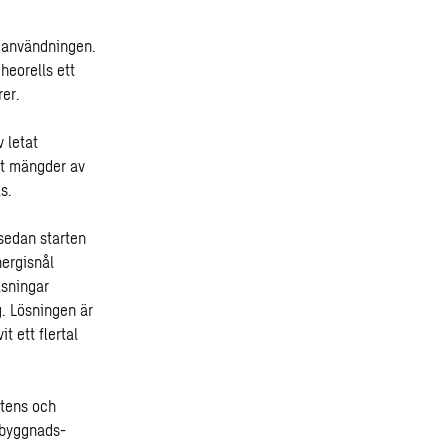
gianvändningen.
heorells ett
rer.
 letat
at mängder av
s.
 sedan starten
nergisnål
äsningar
. Lösningen är
t ett flertal
etens och
ybyggnads-