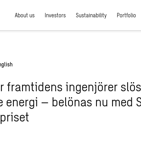
About us
Investors
Sustainability
Portfolio
nglish
r framtidens ingenjörer slö
 energi – belönas nu med S
priset