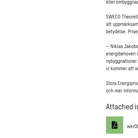
eller ombyggnad
SWECO Theorells
att uppmärksam
betydelse. Prise
– Niklas Jakobs
energibehoven i
nybyggnationer. 
vi kommer att s
Stora Energipris
och mer inform
Attached i
wkr0