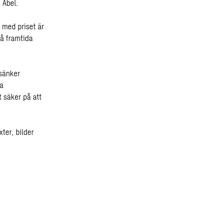
 Abel.
 med priset är
å framtida
sänker
ga
t säker på att
ter, bilder