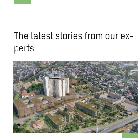
The lat­est sto­ries from our ex­
perts