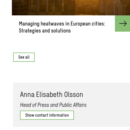
Man­ag­ing heat­waves in Eu­ro­pean cities:
Strate­gies and so­lu­tions
See all
Anna Elis­a­beth Ols­son
Head of Press and Public Affairs
Show contact information