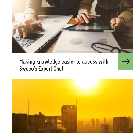
Mak­ing knowl­edge eas­ier to ac­cess with
Sweco’s Ex­pert Chat