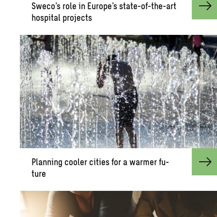
Sweco’s role in Eu­rope’s state-of-the-art
hos­pi­tal pro­jects
Plan­ning cooler cities for a warmer fu­
ture