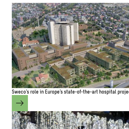
Sweco’s role in Eu­rope’s state-of-the-art hos­pi­tal pro­j