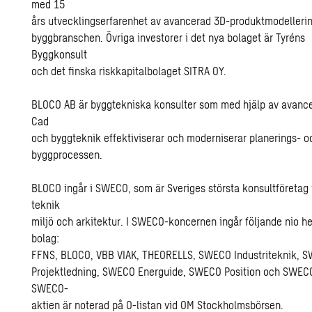
med 15
års utvecklingserfarenhet av avancerad 3D-produktmodellerin
byggbranschen. Övriga investorer i det nya bolaget är Tyréns
Byggkonsult
och det finska riskkapitalbolaget SITRA OY.
BLOCO AB är byggtekniska konsulter som med hjälp av avance
Cad
och byggteknik effektiviserar och moderniserar planerings- o
byggprocessen.
BLOCO ingår i SWECO, som är Sveriges största konsultföretag
teknik
miljö och arkitektur. I SWECO-koncernen ingår följande nio h
bolag:
FFNS, BLOCO, VBB VIAK, THEORELLS, SWECO Industriteknik, 
Projektledning, SWECO Energuide, SWECO Position och SWEC
SWECO-
aktien är noterad på O-listan vid OM Stockholmsbörsen.