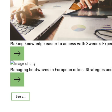
Mak­ing knowl­edge eas­ier to ac­cess with Sweco’s Ex­pe
Man­ag­ing heat­waves in Eu­ro­pean cities: Strate­gies and 
See all