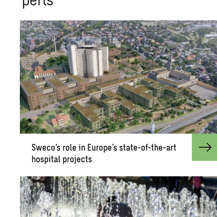
Sweco’s role in Eu­rope’s state-of-the-art
hos­pi­tal pro­jects