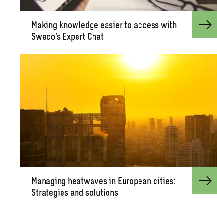
Mak­ing knowl­edge eas­ier to ac­cess with
Sweco’s Ex­pert Chat
Man­ag­ing heat­waves in Eu­ro­pean cities:
Strate­gies and so­lu­tions