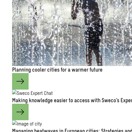
Plan­ning cooler cities for a warmer fu­ture
Mak­ing knowl­edge eas­ier to ac­cess with Sweco’s Ex­pe
Man­ag­ing heat­waves in Eu­ro­pean cities: Strate­gies and 