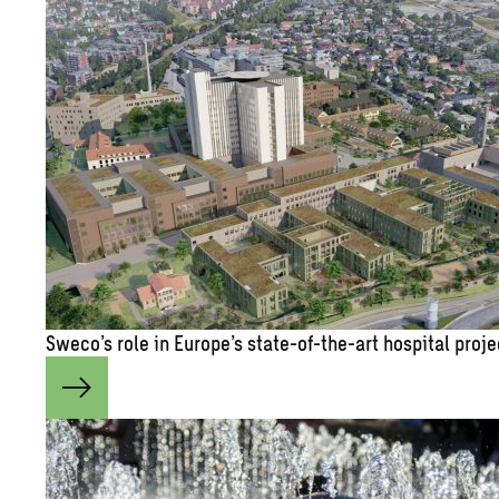
Sweco’s role in Eu­rope’s state-of-the-art hos­pi­tal pro­j