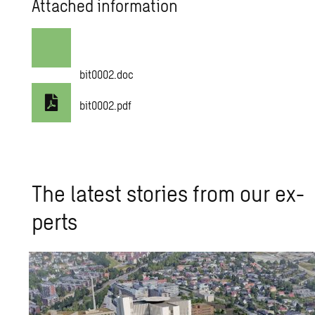
Attached information
bit0002.doc
bit0002.pdf
The lat­est sto­ries from our ex­
perts