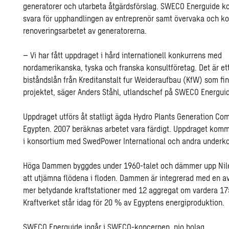
generatorer och utarbeta åtgärdsförslag. SWECO Energuide k
svara för upphandlingen av entreprenör samt övervaka och ko
renoveringsarbetet av generatorerna.
– Vi har fått uppdraget i hård internationell konkurrens med
nordamerikanska, tyska och franska konsultföretag. Det är ett
biståndslån från Kreditanstalt fur Weideraufbau (KfW) som fi
projektet, säger Anders Ståhl, utlandschef på SWECO Energui
Uppdraget utförs åt statligt ägda Hydro Plants Generation Co
Egypten. 2007 beräknas arbetet vara färdigt. Uppdraget komme
i konsortium med SwedPower International och andra underko
Höga Dammen byggdes under 1960-talet och dämmer upp Nile
att utjämna flödena i floden. Dammen är integrerad med en a
mer betydande kraftstationer med 12 aggregat om vardera 1
Kraftverket står idag för 20 % av Egyptens energiproduktion.
SWECO Energuide ingår i SWECO-koncernen, nio bolag