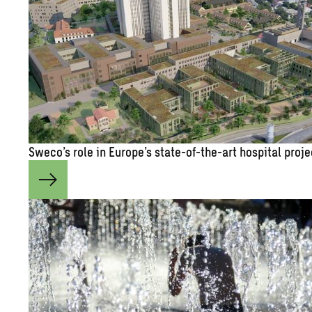
Sweco’s role in Eu­rope’s state-of-the-art hos­pi­tal pro­j