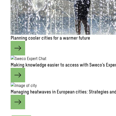
Plan­ning cooler cities for a warmer fu­ture
Mak­ing knowl­edge eas­ier to ac­cess with Sweco’s Ex­pe
Man­ag­ing heat­waves in Eu­ro­pean cities: Strate­gies and 