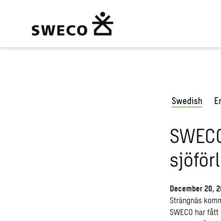
Swedish
E
SWECO 
sjöför
December 20, 2
Strängnäs kommu
SWECO har fått 