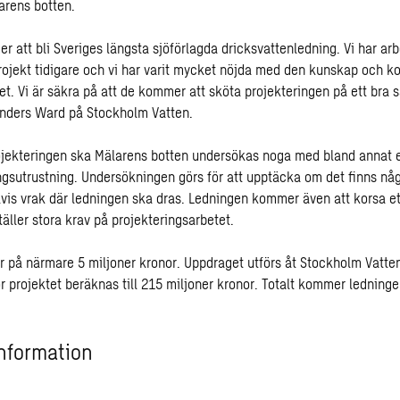
arens botten.
r att bli Sveriges längsta sjöförlagda dricksvattenledning. Vi har ar
rojekt tidigare och vi har varit mycket nöjda med den kunskap och 
et. Vi är säkra på att de kommer att sköta projekteringen på ett bra s
Anders Ward på Stockholm Vatten.
ojekteringen ska Mälarens botten undersökas noga med bland annat 
ngsutrustning. Undersökningen görs för att upptäcka om det finns nå
vis vrak där ledningen ska dras. Ledningen kommer även att korsa et
ställer stora krav på projekteringsarbetet.
 på närmare 5 miljoner kronor. Uppdraget utförs åt Stockholm Vatten
r projektet beräknas till 215 miljoner kronor. Totalt kommer ledningen
nformation