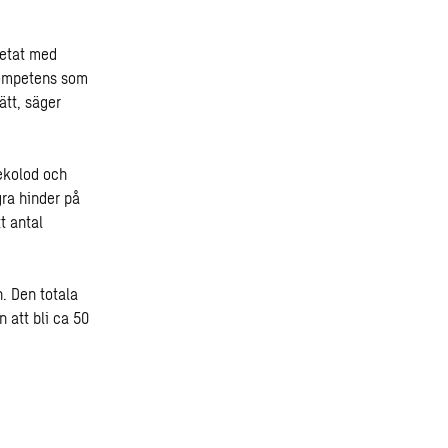
betat med
kompetens som
ätt, säger
ekolod och
gra hinder på
t antal
. Den totala
 att bli ca 50