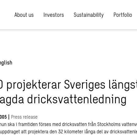
About us
Investors
Sustainability
Portfolio
nglish
projekterar Sveriges längs
lagda dricksvattenledning
005
|
Press release
n ska i framtiden förses med dricksvatten från Stockholms vattenve
uppdraget att projektera den 32 kilometer långa del av dricksvatten