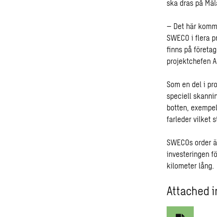
ska dras på Mäl
– Det här komme
SWECO i flera p
finns på företag
projektchefen 
Som en del i pr
speciell skanni
botten, exempel
farleder vilket 
SWECOs order är
investeringen fö
kilometer lång.
Attached i