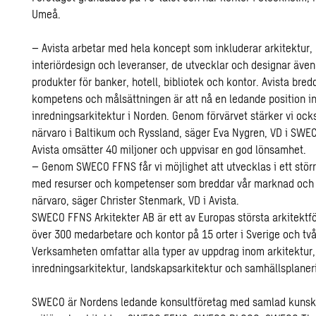
Umeå.
– Avista arbetar med hela koncept som inkluderar arkitektur,
interiördesign och leveranser, de utvecklar och designar äve
produkter för banker, hotell, bibliotek och kontor. Avista bred
kompetens och målsättningen är att nå en ledande position 
inredningsarkitektur i Norden. Genom förvärvet stärker vi ock
närvaro i Baltikum och Ryssland, säger Eva Nygren, VD i SWE
Avista omsätter 40 miljoner och uppvisar en god lönsamhet.
– Genom SWECO FFNS får vi möjlighet att utvecklas i ett stör
med resurser och kompetenser som breddar vår marknad och i
närvaro, säger Christer Stenmark, VD i Avista.
SWECO FFNS Arkitekter AB är ett av Europas största arkitekt
över 300 medarbetare och kontor på 15 orter i Sverige och tv
Verksamheten omfattar alla typer av uppdrag inom arkitektur,
inredningsarkitektur, landskapsarkitektur och samhällsplaner
SWECO är Nordens ledande konsultföretag med samlad kunsk