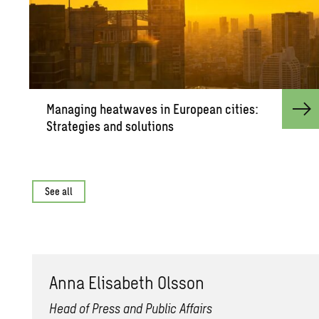
Man­ag­ing heat­waves in Eu­ro­pean cities:
Strate­gies and so­lu­tions
See all
Anna Elis­a­beth Ols­son
Head of Press and Public Affairs