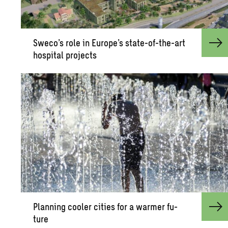
Sweco’s role in Eu­rope’s state-of-the-art
hos­pi­tal pro­jects
Plan­ning cooler cities for a warmer fu­
ture