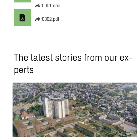
wkr0001.doc
wkr0002.pdf
The lat­est sto­ries from our ex­
perts