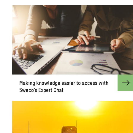
Mak­ing knowl­edge eas­ier to ac­cess with
Sweco’s Ex­pert Chat