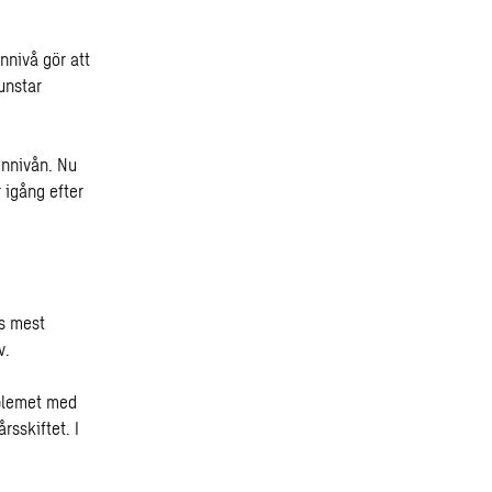
nnivå gör att
unstar
ennivån. Nu
 igång efter
ns mest
v.
oblemet med
rsskiftet. I