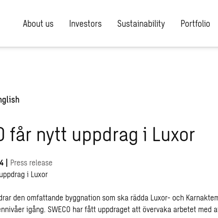
About us
Investors
Sustainability
Portfolio
nglish
får nytt uppdrag i Luxor
04
|
Press release
uppdrag i Luxor
t drar den omfattande byggnation som ska rädda Luxor- och Karnaktem
nnivåer igång. SWECO har fått uppdraget att övervaka arbetet med a