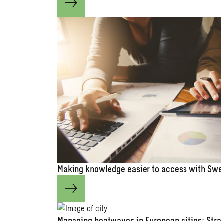
Making knowledge easier to access with Swe
Managing heatwaves in European cities: Stra