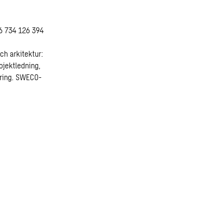
46 734 126 394
h arkitektur:
jektledning,
ring. SWECO-