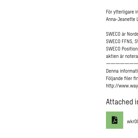
För ytterligare 
Anna-Jeanette L
SWECO är Norden
SWECO FFNS, SW
SWECO Position
aktien är noter
——————
Denna informat
Följande filer f
http://www.way
Attached i
wkr0