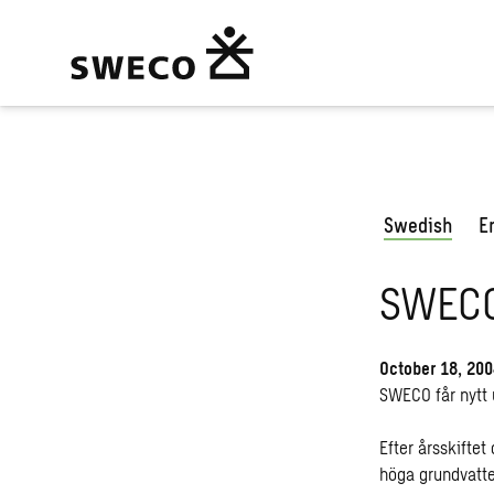
Swedish
E
SWECO 
October 18, 20
SWECO får nytt 
Efter årsskifte
höga grundvatte