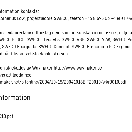
information kontakta:
arnelius Löw, projektledare SWECO, telefon +46 8 695 63 94 eller +
s ledande konsultföretag med samlad kunskap inom teknik, miljö oc
ECO BLOCO, SWECO Theorells, SWECO VBB, SWECO VIAK, SWECO Pro
, SWECO Energuide, SWECO Connect, SWECO Grøner och PIC Enginee
ad på O-listan vid Stockholmsbörsen.
——————————————
ion skickades av Waymaker http://www.waymaker.se
inns att ladda ned:
maker.net/bitonline/2004/10/18/20041018BIT20010/wkr0010.pdf
nformation
010.pdf