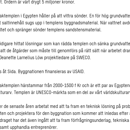
t. Ordern är värt drygt 5 miljoner kronor.
ktemplen i Egypten håller på att vittra sönder. En för hög grundvatte
t saltinnehåll sugs upp i templens byggnadsmaterial. När vattnet avd
saltet och spränger sönder templens sandstensmaterial.
tidigare hittat lösningar som kan rädda templen och sänka grundvatt
att de åtgärder som måste till genomförs på rätt sätt när arbetet drar
-Jeanette Larnelius Löw projektledare på SWECO.
s åt Sida. Byggnationen finansieras av USAID.
aktemplen härstammar från 2000-1500 f Kr och är ett par av Egypte
ulturarv. Templen är UNESCO-märkta som en del av vårt världskulturar
 de senaste åren arbetat med att ta fram en teknisk lösning på pr
ten och projektera för den byggnation som kommer att inledas efter å
draget har det även ingått att ta fram förfrågningsunderlag, tekniska
 samt upphandla entreprenörer.