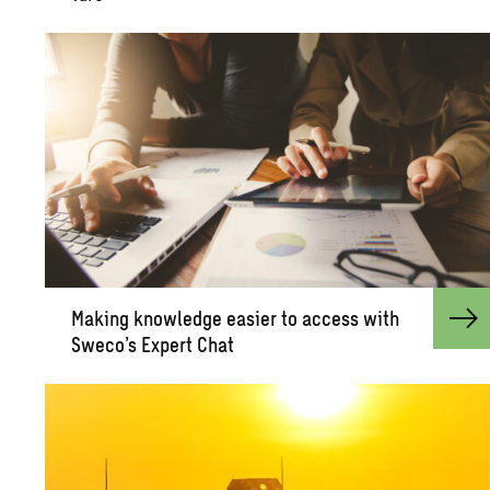
Mak­ing knowl­edge eas­ier to ac­cess with
Sweco’s Ex­pert Chat