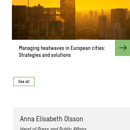
Man­ag­ing heat­waves in Eu­ro­pean cities:
Strate­gies and so­lu­tions
See all
Anna Elis­a­beth Ols­son
Head of Press and Public Affairs