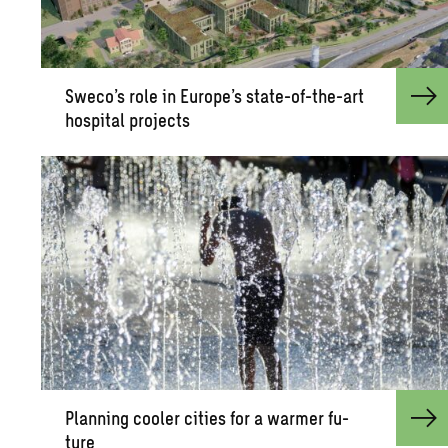
Sweco’s role in Eu­rope’s state-of-the-art
hos­pi­tal pro­jects
Plan­ning cooler cities for a warmer fu­
ture