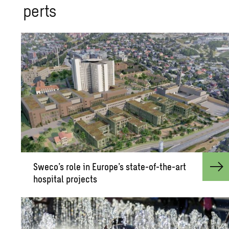
perts
Sweco’s role in Eu­rope’s state-of-the-art
hos­pi­tal pro­jects