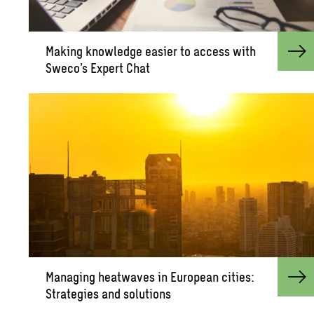
Mak­ing knowl­edge eas­ier to ac­cess with
Sweco’s Ex­pert Chat
Man­ag­ing heat­waves in Eu­ro­pean cities:
Strate­gies and so­lu­tions