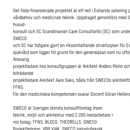
Det Sida-finansierade projektet är ett led i Estlands satsning 
vårdbehov och medicinsk teknik. Uppdraget genomförs med
huvud-
konsult och SC Scandinavian Care Consultants (SC) som unde
SWECO
och SC har tidigare gjort en riksomfattande strukturplan för E
sjukvård som ligger till grund för den generalplan som nu utfö
Ansvarig
projektledare hos konsultgruppen är Arkitekt Anders Melin oc
biträdande
projektledare Arkitekt Aare Saks, båda från SWECOs arkitektf
FFNS.
För den medicinska kompetensen svarar Docent Göran Hellers
SWECO är Sveriges största konsultföretag inom
teknik, miljö och arkitektur med 2 200 medarbetare i
nio bolag: FFNS, BLOCO, THEORELLS, SWECO
Projektledning, VBB VIAK, SWECO Industriteknik,