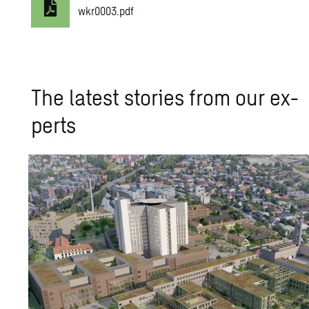
wkr0003.pdf
The lat­est sto­ries from our ex­
perts