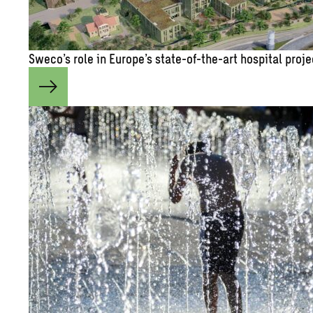
Sweco’s role in Eu­rope’s state-of-the-art hos­pi­tal pro­j