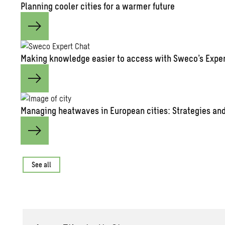
Plan­ning cooler cities for a warmer fu­ture
Mak­ing knowl­edge eas­ier to ac­cess with Sweco’s Ex­pe
Man­ag­ing heat­waves in Eu­ro­pean cities: Strate­gies and 
See all