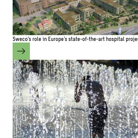
Sweco’s role in Eu­rope’s state-of-the-art hos­pi­tal pro­j