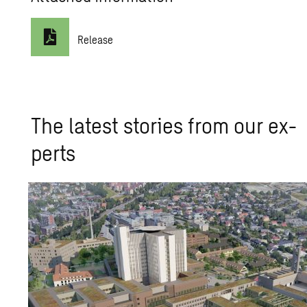
Release
The lat­est sto­ries from our ex­
perts