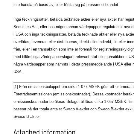
inte handla på basis av, eller förlita sig på pressmeddelandet.
Inga teckningsrätter, betalda tecknade aktier eller nya aktier har regis
Securities Act, eller hos någon annan värdepappersregulatorisk myndig
i USA och inga teckningsrätter, betalda tecknade aktier eller nya aktier
överlåtas, levereras eller distribueras, direkt eller indirekt, till elle
från, eller i en transaktion som inte är föremål för registreringsskyldig
med tillämpliga värdepapperslagar i relevant stat eller jurisdiktion i US
några värdepapper som nämnts i detta pressmeddelande i USA eller rik
USA.
[1]
Från emissionsbeloppet om cirka 1 077 MSEK görs ett estimerat avd
Företrädesemissionen (emissionskostnader). Dessa kostnader beräkna
emissionskostnader beräknas Bolaget tillföras cirka 1 057 MSEK. E
baserat på det totala antalet Sweco A-aktier och Sweco B-aktier ex
Sweco B-aktier.
Attached information