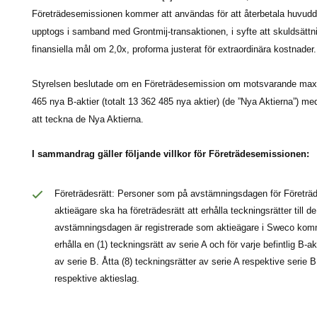
Företrädesemissionen kommer att användas för att återbetala huvudd
upptogs i samband med Grontmij-transaktionen, i syfte att skuldsät
finansiella mål om 2,0x, proforma justerat för extraordinära kostnader.
Styrelsen beslutade om en Företrädesemission om motsvarande maxi
465 nya B-aktier (totalt 13 362 485 nya aktier) (de ”Nya Aktierna”) med 
att teckna de Nya Aktierna.
I sammandrag gäller följande villkor för Företrädesemissionen:
Företrädesrätt: Personer som på avstämningsdagen för Företrä
aktieägare ska ha företrädesrätt att erhålla teckningsrätter till
avstämningsdagen är registrerade som aktieägare i Sweco kommer
erhålla en (1) teckningsrätt av serie A och för varje befintlig B-a
av serie B. Åtta (8) teckningsrätter av serie A respektive serie B
respektive aktieslag.