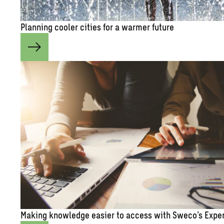
Plan­ning cooler cities for a warmer fu­ture
Mak­ing knowl­edge eas­ier to ac­cess with Sweco’s Ex­pe