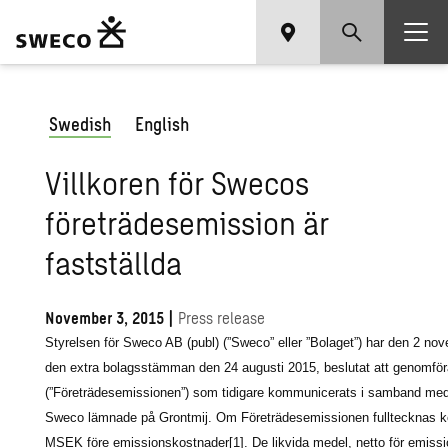
Swedish
English
Villkoren för Swecos
företrädesemission är
fastställda
November 3, 2015
|
Press release
Styrelsen för Sweco AB (publ) (”Sweco” eller ”Bolaget”) har den 2 
den extra bolagsstämman den 24 augusti 2015, beslutat att genomför
(”Företrädesemissionen”) som tidigare kommunicerats i samband med 
Sweco lämnade på Grontmij. Om Företrädesemissionen fulltecknas ko
MSEK före emissionskostnader
[1]
. De likvida medel, netto för emiss