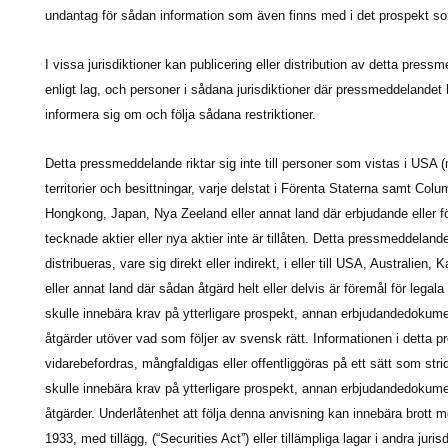
undantag för sådan information som även finns med i det prospekt 
I vissa jurisdiktioner kan publicering eller distribution av detta press
enligt lag, och personer i sådana jurisdiktioner där pressmeddelandet h
informera sig om och följa sådana restriktioner.
Detta pressmeddelande riktar sig inte till personer som vistas i US
territorier och besittningar, varje delstat i Förenta Staterna samt Colu
Hongkong, Japan, Nya Zeeland eller annat land där erbjudande eller fö
tecknade aktier eller nya aktier inte är tillåten. Detta pressmeddelande 
distribueras, vare sig direkt eller indirekt, i eller till USA, Australi
eller annat land där sådan åtgärd helt eller delvis är föremål för legala
skulle innebära krav på ytterligare prospekt, annan erbjudandedokument
åtgärder utöver vad som följer av svensk rätt. Informationen i detta p
vidarebefordras, mångfaldigas eller offentliggöras på ett sätt som stri
skulle innebära krav på ytterligare prospekt, annan erbjudandedokument
åtgärder. Underlåtenhet att följa denna anvisning kan innebära brott m
1933, med tillägg, (“Securities Act”) eller tillämpliga lagar i andra jurisd