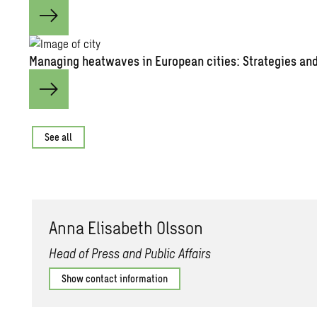
Man­ag­ing heat­waves in Eu­ro­pean cities: Strate­gies and 
See all
Anna Elis­a­beth Ols­son
Head of Press and Public Affairs
Show contact information