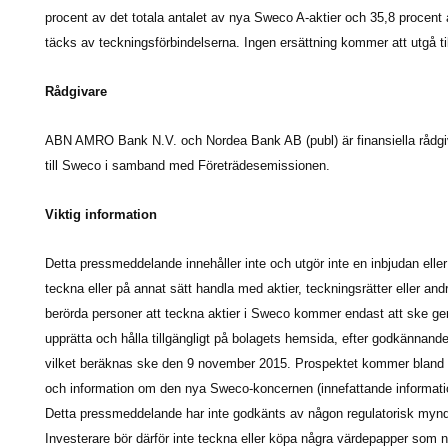
procent av det totala antalet av nya Sweco A-aktier och 35,8 procent 
täcks av teckningsförbindelserna. Ingen ersättning kommer att utgå til
Rådgivare
ABN AMRO Bank N.V. och Nordea Bank AB (publ) är finansiella rådgiv
till Sweco i samband med Företrädesemissionen.
Viktig information
Detta pressmeddelande innehåller inte och utgör inte en inbjudan eller 
teckna eller på annat sätt handla med aktier, teckningsrätter eller and
berörda personer att teckna aktier i Sweco kommer endast att ske 
upprätta och hålla tillgängligt på bolagets hemsida, efter godkännand
vilket beräknas ske den 9 november 2015. Prospektet kommer bland a
och information om den nya Sweco-koncernen (innefattande informat
Detta pressmeddelande har inte godkänts av någon regulatorisk myndi
Investerare bör därför inte teckna eller köpa några värdepapper so