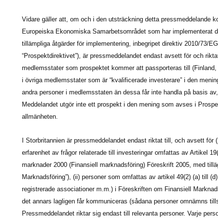
Vidare gäller att, om och i den utsträckning detta pressmeddelande
Europeiska Ekonomiska Samarbetsområdet som har implementerat di
tillämpliga åtgärder för implementering, inbegripet direktiv 2010/73/
“Prospektdirektivet”), är pressmeddelandet endast avsett för och riktat
medlemsstater som prospektet kommer att passporteras till (Finland
i övriga medlemsstater som är “kvalificerade investerare” i den meni
andra personer i medlemsstaten än dessa får inte handla på basis av, 
Meddelandet utgör inte ett prospekt i den mening som avses i Prospektd
allmänheten.
I Storbritannien är pressmeddelandet endast riktat till, och avsett för 
erfarenhet av frågor relaterade till investeringar omfattas av Artikel 19
marknader 2000 (Finansiell marknadsföring) Föreskrift 2005, med tillä
Marknadsföring”), (ii) personer som omfattas av artikel 49(2) (a) till (
registrerade associationer m.m.) i Föreskriften om Finansiell Marknadsför
det annars lagligen får kommuniceras (sådana personer omnämns till
Pressmeddelandet riktar sig endast till relevanta personer. Varje per