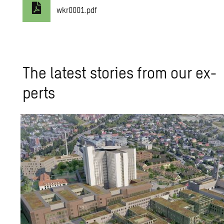
wkr0001.pdf
The lat­est sto­ries from our ex­
perts