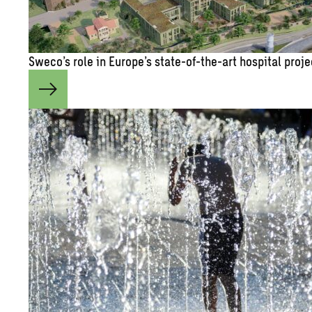
Sweco’s role in Eu­rope’s state-of-the-art hos­pi­tal pro­j