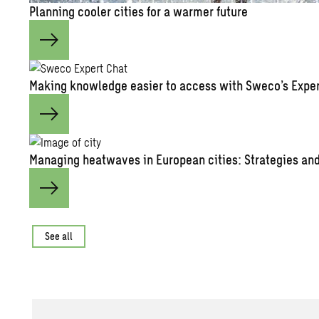
Plan­ning cooler cities for a warmer fu­ture
Mak­ing knowl­edge eas­ier to ac­cess with Sweco’s Ex­pe
Man­ag­ing heat­waves in Eu­ro­pean cities: Strate­gies and 
See all