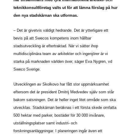
teknikkonsultföretag valts ut för att lämna förslag på hur
den nya stadskärnan ska utformas.
‒ Det är givetvis väldigt hedrande. Det är ytterligare ett
bevis på att Swecos kompetens inom hållbar
stadsutveckling är eftertraktad. När vi sätter ihop
multidisciplinära team av arkitekter och ingenjörer är vi
starka på marknaden världen över, säger Eva Nygren, vd
Sweco Sverige.
Utvecklingen av Skolkovo har fått stor uppmärksamhet
eftersom det är president Dmitrij Medvedev själv som står
bakom satsningen. Det är heller inget litet område som ska
utvecklas. Stadskärnan beräknas i ett första skede omfatta
500 hektar med parker, bostäder för 30 000 invånare,
utställningsplatser samt industri- och
forskningsanläggningar. I planeringen ingår även ett