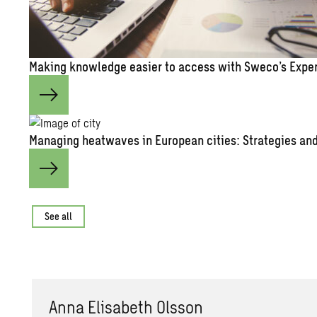
Mak­ing knowl­edge eas­ier to ac­cess with Sweco’s Ex­pe
Man­ag­ing heat­waves in Eu­ro­pean cities: Strate­gies and 
See all
Anna Elis­a­beth Ols­son