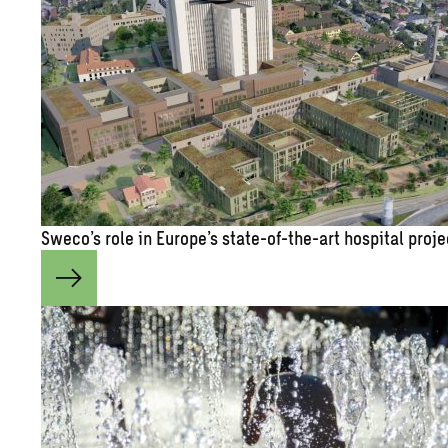
Sweco’s role in Eu­rope’s state-of-the-art hos­pi­tal pro­j